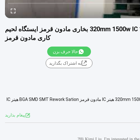
T962A با اگزوز Benchtop Reflow کوره 300 * 320mm 1500w IC بخاری مادون قرمز ایستگاه لحیم
کاری مادون قرمز
حالا حرف بزن
به اشتراک بگذارید
فر اجاق ريفلو T962A (با اگزوز، قابل اتصال به کامپیوتر، نوع جدید) 300*320mm 1500w هیتر IC مادون قرمز BGA SMD SMT Rework Sation هیتر IC
مشاهده بیشتر
پيغام بذاريد
Hi Kimi Liu, I'm interested in th