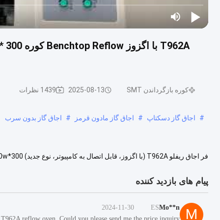
کوره بازگرداندن SMT
2025-08-13
1439 نظرات
#
اجاق گاز دسکتاپ
#
اجاق گاز مادون قرمز
#
اجاق گاز بدون سرب
مادون قرمز T962A یک فر ريفلو کنترل شده با ریزپردازنده است. می توان...
پیام های بازدید کننده
2024-11-30
ES
Mo**n
M
e T962A reflow oven. Could you please send me the price inquiry?