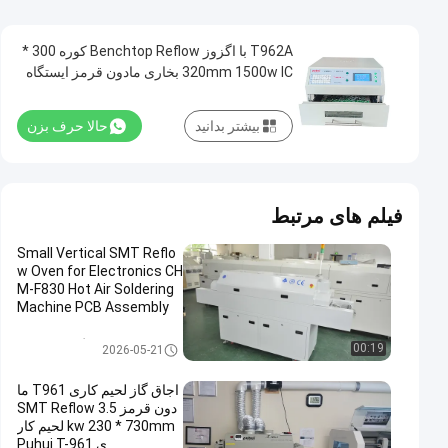
T962A با اگزوز Benchtop Reflow کوره 300 *
320mm 1500w IC بخاری مادون قرمز ایستگاه
لحیم کاری مادون قرمز
بیشتر بدانید
حالا حرف بزن
فیلم های مرتبط
Small Vertical SMT Reflo
w Oven for Electronics CH
M-F830 Hot Air Soldering
Machine PCB Assembly
کوره بازگرداندن SMT
00:19
2026-05-21
اجاق گاز لحیم کاری T961 ما
دون قرمز SMT Reflow 3.5
kw 230 * 730mm لحیم کار
ی Puhui T-961