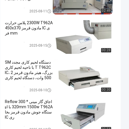
کوره بازگرداندن SMT
02:49
2025-08-11
2300W T962A پلاس حرارت
ی IC مادون قرمز 450x370
mm فر
کوره بازگرداندن SMT
2025-08-15
00:28
دستگاه لحیم کاری مجدد SM
T T962C با ناحیه لحیم کاری
بزرگ، هیتر مادون قرمز IC، 2
500 وات، دستگاه لحیم کاری
مجدد LED
کوره بازگرداندن SMT
00:30
2025-08-10
اجاق گاز مینی Reflow 300 *
320mm 1500w T962A با ای
ستگاه جوش مادون قرمز بخا
ری IC
کوره بازگرداندن SMT