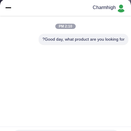
Charmhigh
کنترل
کیفیت
2:10 PM
Good day, what product are you looking for?
با
ما
تماس
بگیرید
خبر
SHOPPING
ON
GKG G5 کاملا اتوماتیک چاپگر پیست جوش SMT چاپگر استنسل
برای چاپ صفحه نمایش
LINE