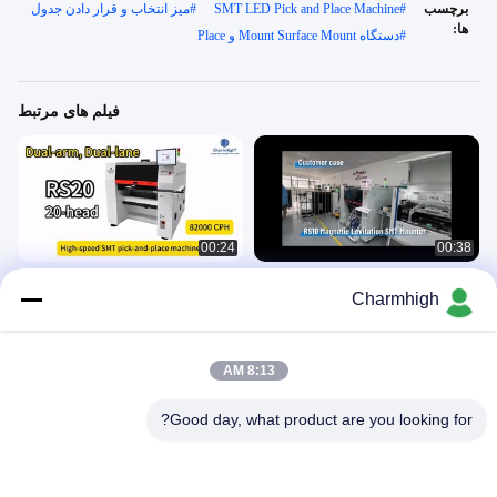
برچسب
#
SMT LED Pick and Place Machine
#
میز انتخاب و قرار دادن جدول
ها:
#
دستگاه Mount Surface Mount و Place
فیلم های مرتبط
00:24
00:38
خط تولید مونتر SMT شناور مغناطیسی
دستگاه انتخاب و مکان دو بازوی
Charmhigh
Charmhigh RS20 82000CPH
RS10
SMT Pnp Machine
SMT Pnp Machine
April 27, 2026
May 12, 2026
8:13 AM
Good day, what product are you looking for?
00:30
02:26