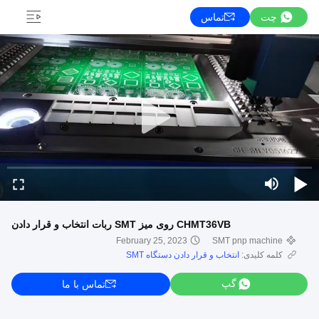
چت
تماس
CHMT36VB روی میز SMT ربات انتخاب و قرار دادن
February 25, 2023
SMT pnp machine
کلمه کلیدی:
انتخاب و قرار دادن دستگاه SMT
گپ
تماس با ما