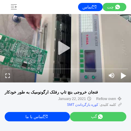
چت
تماس
فنجان خروجی بنچ تاپ رفلک ارگونومیک به طور خودکار
January 22, 2021
Reflow oven
کلمه کلیدی:
کوره بازگرداندن SMT
گپ
تماس با ما