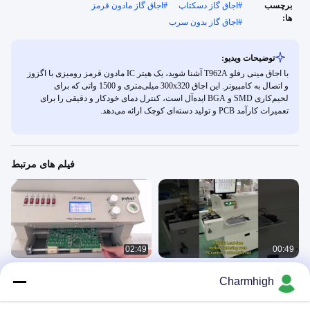
برچسب
#
اجاق گاز دسکتاپ
#
اجاق گاز مادون قرمز
ها:
#
اجاق گاز بدون سرب
توضیحات ویدیو:
با اجاق مینی رفلو T962A آشنا شوید، یک هیتر IC مادون قرمز رومیزی با اگزوز
و اتصال به کامپیوتر. این اجاق 300x320 میلی‌متری و 1500 واتی که برای
لحیم‌کاری SMD و BGA ایده‌آل است، کنترل دمای خودکار و دقیقی را برای
تعمیرات کارآمد PCB و تولید دسته‌ای کوچک ارائه می‌دهد.
فیلم های مرتبط
02:49
00:49
PC6635 ریل + PC کوره بازپرداخت
حرارتی مادون قرمز SMT فان ریفلو بدون
Charmhigh
2300 * 350mm 6 منطقه دستگاه جوش
سرب کنترل هوشمند
Reflow Oven
Reflow Oven
March 23, 2021
September 13, 2024