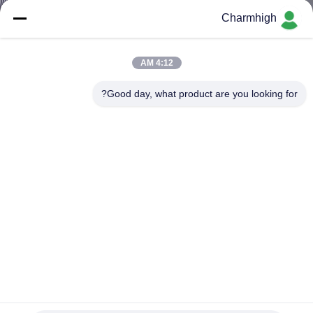
Charmhigh
کنترل
کیفیت
4:12 AM
Good day, what product are you looking for?
با
ما
تماس
بگیرید
خبر
SHOPPING
ON
0201 0402 4 هدز SMT ماشین را با سروو موتور پاناسونیک
انتخاب و قرار دهید
LINE