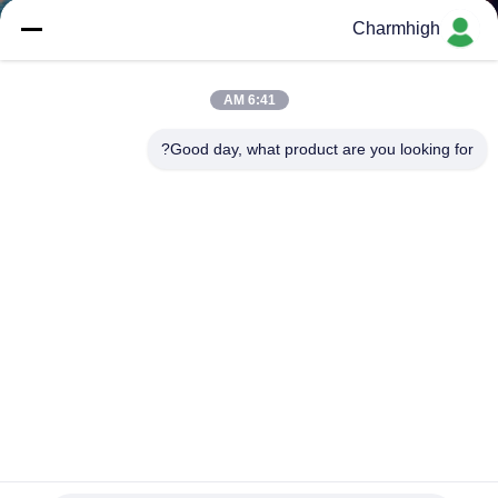
Charmhigh
کنترل
کیفیت
6:41 AM
Good day, what product are you looking for?
با
ما
تماس
بگیرید
خبر
SHOPPING
ON
فیدرهای کامل CHMT48VB 58 + دستگاه انتخاب و قرار دادن
دسک تاپ دوربین دو دید
LINE