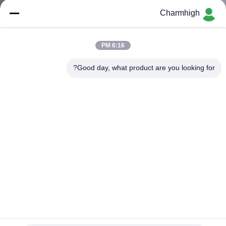
Charmhigh
کنترل
کیفیت
6:16 PM
Good day, what product are you looking for?
با
ما
تماس
بگیرید
خبر
SHOPPING
CHMT48VB فیدر دو طرفه Charmhigh Desktop SMT Pick
ON
and Place Machine
LINE
انتخاب و قرار دادن دستگاه SMT
2025-05-08