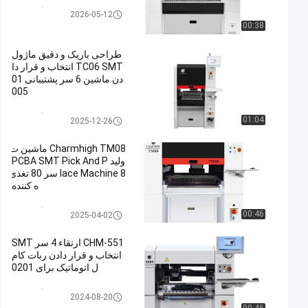
انتخاب و قرار دادن دستگاه SMT
2026-05-12
00:38
طراحی باریک و دقیق ماژول
TC06 SMT انتخاب و قرار دا
دن ماشین 6 سر پشتیبانی 01
005
انتخاب و قرار دادن دستگاه SMT
01:04
2025-12-26
Charmhigh TM08 ماشین ت
ولید PCBA SMT Pick And P
lace Machine 8 سر 80 تغذی
ه کننده
انتخاب و قرار دادن دستگاه SMT
00:46
2025-04-02
CHM-551 ارتقاء 4 سر SMT
انتخاب و قرار دادن ربات کام
ل اتوماتیک برای 0201
انتخاب و قرار دادن دستگاه SMT
2024-08-20