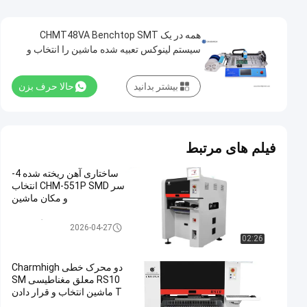
همه در یک CHMT48VA Benchtop SMT
سیستم لینوکس تعبیه شده ماشین را انتخاب و
قرار دهید
بیشتر بدانید
حالا حرف بزن
فیلم های مرتبط
ساختاری آهن ریخته شده 4-
سر CHM-551P SMD انتخاب
و مکان ماشین
انتخاب و قرار دادن دستگاه SMT
2026-04-27
02:26
دو محرک خطی Charmhigh
RS10 معلق مغناطیسی SM
T ماشین انتخاب و قرار دادن