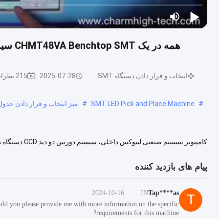
همه در یک CHMT48VA Benchtop SMT سیستم لینوکس تعبیه شده ماشین را انتخاب و قرار دهید
انتخاب و قرار دادن دستگاه SMT
2025-07-28
215 نظرات
#
SMT LED Pick and Place Machine
#
میز انتخاب و قرار دادن جدول
داخلی110 ولت 220 ولت نسخه انگلیسی گواهی CE خرید مستقیم از فروشگاه آنلاین...
پیام های بازدید کننده
2024-10-16
IN
Tap****as
T
ld you please provide me with more information on the specific
requirements for this machine?