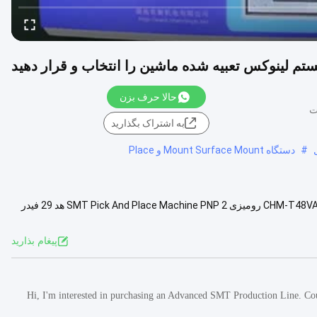
حالا حرف بزن
به اشتراک بگذارید
#
دستگاه Mount Surface Mount و Place
کامپیوتر سیستم صنعتی لینوکس داخلی، سیستم دوربین دو دید CCD دستگاه CHM-T48VA رومیزی SMT Pick And Place Machine PNP​ 2 هد 29 فیدر
مشاهده بیشتر
پيغام بذاريد
Hi, I'm interested in purchasing an Advanced SMT Production Line. Cou