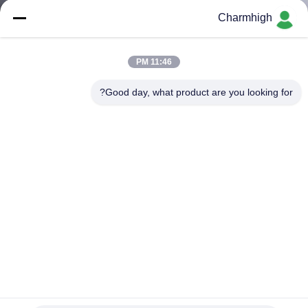
Charmhigh
کنترل
کیفیت
11:46 PM
Good day, what product are you looking for?
با
ما
تماس
بگیرید
خبر
SHOPPING
ON
نرم افزار جدید CHM-650 دستگاه 4 هد 50 فیدر + ریل PCB را
انتخاب و قرار دهید
LINE