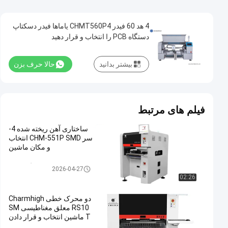
4 هد 60 فیدر CHMT560P4 یاماها فیدر دسکتاپ
دستگاه PCB را انتخاب و قرار دهید
بیشتر بدانید
حالا حرف بزن
فیلم های مرتبط
ساختاری آهن ریخته شده 4-
سر CHM-551P SMD انتخاب
و مکان ماشین
انتخاب و قرار دادن دستگاه SMT
2026-04-27
02:26
دو محرک خطی Charmhigh
RS10 معلق مغناطیسی SM
T ماشین انتخاب و قرار دادن