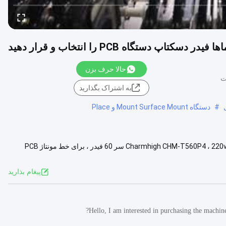
حالا حرف بزن
به اشتراک بگذارید
#
دستگاه Mount Surface Mount و Place
مقدمه CHM-T560P4 دسکتاپ SMT دستگاه انتخاب و قرارگیری Charmhigh CHM-T560P4 ، 220v / 110v 4 سر 60 فیدر ، برای خط مونتاژ PCB
مشاهده بیشتر
پيغام بذاريد
Hello, I am interested in purchasing the machine