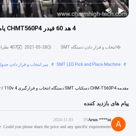
4 هد 60 فیدر CHMT560P4 یاماها فیدر دسکتاپ دستگاه PCB را انتخاب و قرار دهید
انتخاب و قرار دادن دستگاه SMT
2021-05-28
407 نظرات
#
SMT LED Pick and Place Machine
#
میز انتخاب و قرار دادن جدول
ویژگی های اصلی CHM-T560P4 1. شماره مدل: CHM-T560P4 2. مارک: Charmhigh 3. پیکرب...
پیام های بازدید کننده
2024-11-03
IN
Arun ****ni
A
. Could you please share the price and any specific requirements?