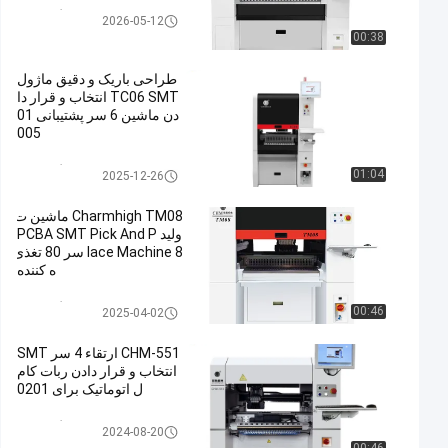
انتخاب و قرار دادن دستگاه SMT
2026-05-12
00:38
طراحی باریک و دقیق ماژول
TC06 SMT انتخاب و قرار دا
دن ماشین 6 سر پشتیبانی 01
005
انتخاب و قرار دادن دستگاه SMT
01:04
2025-12-26
Charmhigh TM08 ماشین ت
ولید PCBA SMT Pick And P
lace Machine 8 سر 80 تغذی
ه کننده
انتخاب و قرار دادن دستگاه SMT
00:46
2025-04-02
CHM-551 ارتقاء 4 سر SMT
انتخاب و قرار دادن ربات کام
ل اتوماتیک برای 0201
انتخاب و قرار دادن دستگاه SMT
2024-08-20