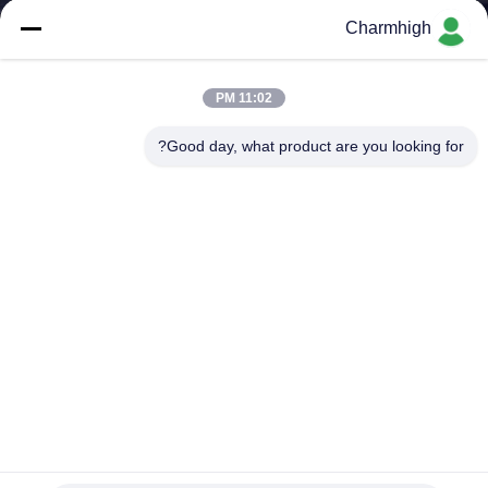
Charmhigh
کنترل
کیفیت
11:02 PM
Good day, what product are you looking for?
با
ما
تماس
بگیرید
خبر
SHOPPING
ON
خط تولید SMT کوچک با چاپگر استنسل انتخاب و مکان ماشین
فرون بازپرداخت 420
LINE