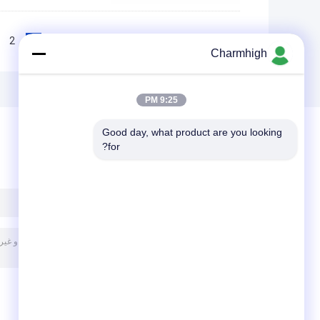
2
1
<<
|<
Page 1 of 12
Charmhigh
9:25 PM
Good day, what product are you looking 
for?
پیغام بگذارید