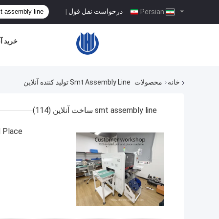
درخواست نقل قول
|
Persian
خرید آن
خانه
محصولات
Smt Assembly Line تولید کننده آنلاین
smt assembly line ساخت آنلاین
(114)
 Place