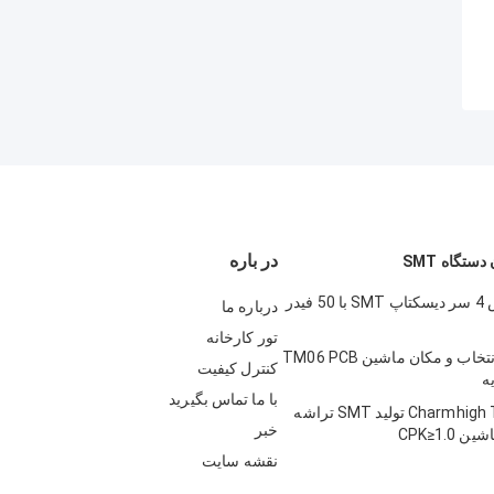
در باره
ستگاه SMT
ماشين گينيس 4 سر ديسکتاپ SMT با 50 فيدر
درباره ما
تور کارخانه
6 سر SMT انتخاب و مکان ماشین TM06 PCB
کنترل کیفیت
با ما تماس بگیرید
Charmhigh TM08 PCBA تولید SMT تراشه
خبر
CPK≥1.0
نقشه سایت