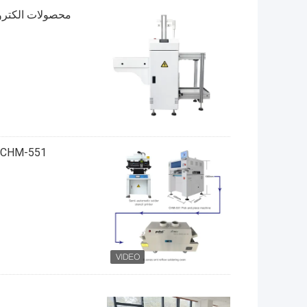
CHM-551 خط تولید SMD خط مونتاژ SMT دقت بالا 4 سر ربات تولید PCB