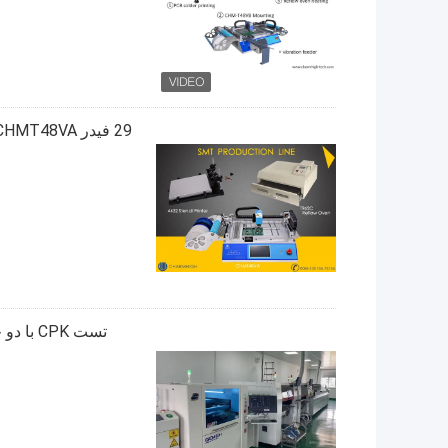
تست CPK با دو خط تولید Charmhigh CHM-861 Full SMT IPC9850 26000cph