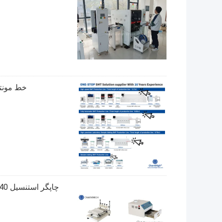
خط مونتاژ PCB SMT Charmhigh با چاپگر GKG-GSE و ر