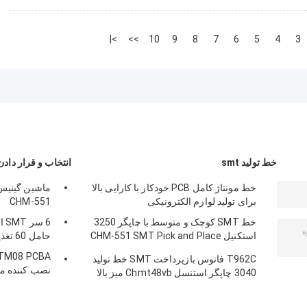
>|
>>
10
9
8
7
6
5
4
3
خط تولید smt
انتخاب و قرار دادن د
خط مونتاژ کامل PCB خودکار با کارایی بالا
برای تولید لوازم الکترونیکی
CHM-551
خط SMT کوچک و متوسط با چاپگر 3250
استکنیل CHM-551 SMT Pick and Place
حامل 60 تغذیه
Machine 830 فر
T962C فانوس بازپرداخت SMT خط تولید
نصب کننده ماشین 
3040 چاپگر استنسل Chmt48vb میز بالا
انتخاب و مکان