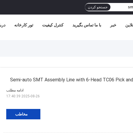
جستجو کردن
لاین
خبر
با ما تماس بگیرید
کنترل کیفیت
تور کارخانه
دربا
Semi-auto SMT Assembly Line with 6-Head TC06 Pick and
ادامه مطلب
2025-08-26 17:40:39
مخاطب