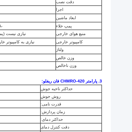
دقت نصب
اجزا
ابعاد ماشین
پمپ خلاء
-92KPA (دو تا، ساختگی، نوع خاموش)
منبع هوای خارجی
نیازی نیست (پم
کامپیوتر خارجی
نیازی به کامپیوتر خا
ولتاژ
وزن خالص
وزن ناخالص
3.
پارامتر CHMRO-420 فان ریفلو:
حداکثر ناحیه جوش
روش جوش
قدرت نامی:
زمان پردازش:
حداکثر دمای:
دقت کنترل دمای