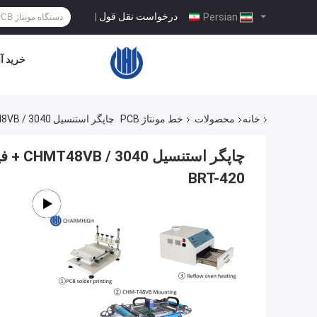
درخواست نقل قول
|
Persian
خرید آن
خانه
محصولات
خط مونتاژ PCB
چاپگر استنسیل 3040 / CHMT48VB + فیدر ارتعاشی ، SMT PCB مونتاژ خط / کوره Reflow BRT-420
BRT-420