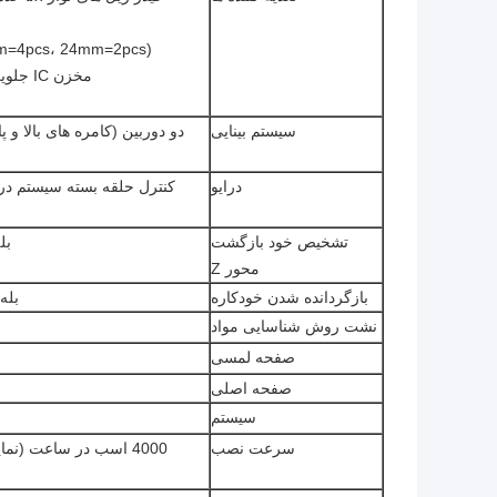
(8mm=44pcs، 12mm=8pcs، 16mm=4pcs، 24mm=2pcs)
مخزن IC جلویی = 14 عدد، سینی IC گمرک 20 عدد
سیستم بینایی
درایو
تشخیص خود بازگشت
بل
محور Z
بازگردانده شدن خودکاره
بله
نشت روش شناسایی مواد
صفحه لمسی
صفحه اصلی
سیستم
سرعت نصب