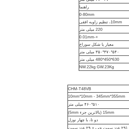
راهنما
0-80mm
10mm، تنظیم زاویه افقی
220 میلی متر
+-0.01mm
معیار یا شکل سوراخ
۵۴۰*۳۷۰*۳۵۰ میلی متر
630*450*480 میلی متر
NW.22kg GW.23Kg
CHM-T48VB
10mm*10mm - 345mm*355mm
۵۱۰*۴۶۰ میلی متر
15mm (بالاترین جزء 5mm)
دو تا، با چهار نوزل
فیدر ریل های نوار ۵۸ عدد (۲۹ عدد سمت چپ + ۲۹ عدد سمت