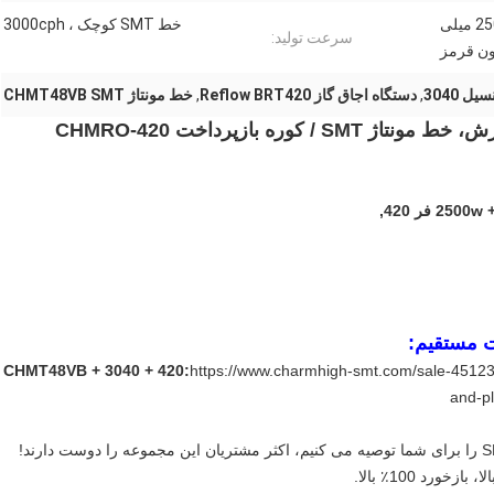
2500W CHMRO-420 ، 300*300 میلی
خط SMT کوچک ، 3000cph
سرعت تولید:
ون قرمز
 3040
,
دستگاه اجاق گاز Reflow BRT420
,
خط مونتاژ CHMT48VB SMT
ت مستقیم:
CHMT48VB + 3040 + 420:
https://www.charmhigh-smt.com/sale-45123
and-pl