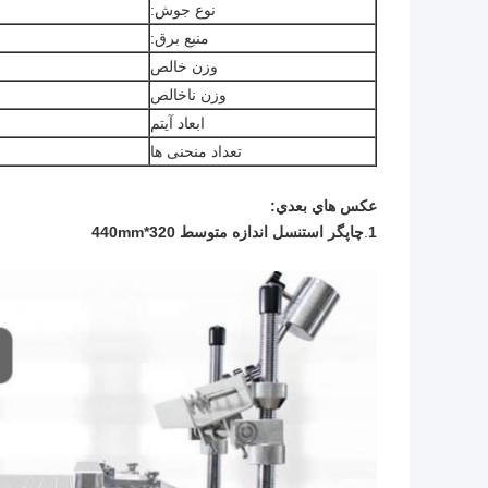
نوع جوش:
منبع برق:
وزن خالص
وزن ناخالص
ابعاد آیتم
تعداد منحنی ها
عکس هاي بعدي:
1
.
چاپگر استنسل اندازه متوسط 320*440mm