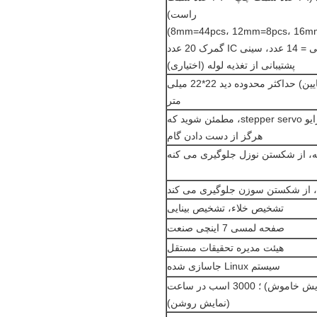
راست)
پشتیبانی از تغذیه لوله (اختیاری)
دو دوربین (کامره های بالا و پایین) حداکثر محدوده دید 22*22 میلی
متر
کنترل حلقه بسته سیستم درایو stepper servo، مطمئن شوید که
هرگز از دست دادن گام
ه، از شکستن نوزل جلوگیری می کنه
، از شکستن سوزن جلوگیری می کند
تشخیص خلاء، تشخیص بینایی
صفحه لمسی 7 اینچی صنعت
هیئت مدیره تحقیقات مستقل
سیستم Linux جاسازی شده
4000 اسب در ساعت (نمایش خاموش) ؛ 3000 اسب در ساعت
(نمایش روشن)