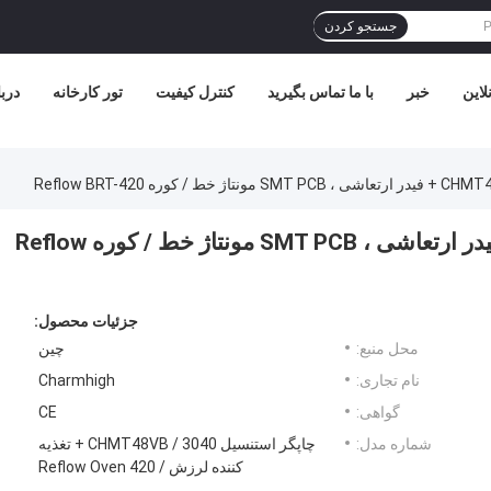
جستجو کردن
لاین
خبر
با ما تماس بگیرید
کنترل کیفیت
تور کارخانه
دربا
چاپگر استنسیل 3040 / CHMT48VB + فیدر ارتعاشی ، SMT PCB مونتاژ خط / کوره Reflow
جزئیات محصول:
محل منبع:
چین
نام تجاری:
Charmhigh
گواهی:
CE
شماره مدل:
چاپگر استنسیل 3040 / CHMT48VB + تغذیه
کننده لرزش / 420 Reflow Oven