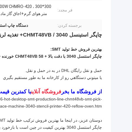
فر مجدد:
متر هوای گرم+اجاق گاز ماد
برجسته کردن:
دستگاه چاپ استنسیل
چاپگر استینسل 3040 / CHMT48VB+ تغذیه لرزش، خط مونتاژ SMT / کوره بازپرداخت CHMRO-420
بهترين فروش خط توليد SMT:
چاپگر استنسل 3040 با دقت بالا + CHMT48VB 58 خورنده + 2500w فر 420,
حمل و نقل رایگان DHL در به در حمل و نقل.
يا ميتوني دستگاهي رو از کارخانه ما به طور مستقيم بگيري
از فروشگاه ما بخر
فروشگاه آنلاین
با کمترین قیم
6-hot-desktop-smt-production-line-chmt48vb-smt-pick-
ace-machine-3040-stencil-printer-420-reflow-oven.htm
دوستان عزیز، در اینجا ما بهترین فروش ترکیب خط تولید SMT را برای شما توصیه می کنیم، اکثر مشتریان این مجموعه را دوست دارند!
چاپگر استنسل 3040 بهترین کیفیت در چین است با بازخورد بالا، بازخورد 100٪ بالا.