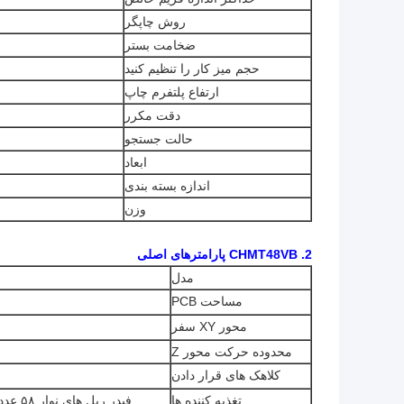
روش چاپگر
ضخامت بستر
حجم میز کار را تنظیم کنید
ارتفاع پلتفرم چاپ
دقت مکرر
حالت جستجو
ابعاد
اندازه بسته بندی
وزن
2. CHMT48VB پارامترهای اصلی
مدل
مساحت PCB
محور XY سفر
محدوده حرکت محور Z
کلاهک های قرار دادن
تغذیه کننده ها