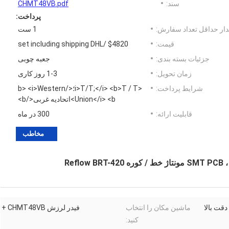
سند:
CHMT48VB.pdf
پرداخت:
ار حداقل تعداد سفارش:
1 ست
قیمت:
$4820 /set including shipping DHL
جزئیات بسته بندی:
جعبه چوبی
زمان تحویل:
1-3 روز کاری
شرایط پرداخت:
<i>T/T;</i> <b>T / T؛</b> <i>Western
Union</i> <b>اتحادیه غربی</b>
قابلیت ارائه:
300 در ماه
مخاطب
ماشین مکان را انتخاب
فیدر لرزش CHMT48VB +
کنید: