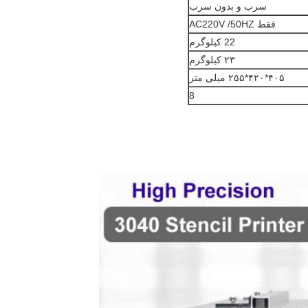
سرب و بدون سرب
فقط AC220V /50HZ
22 کیلوگرم
۲۳ کیلوگرم
۴۰۵*۴۲۰*۲۵۵ میلی متر
8