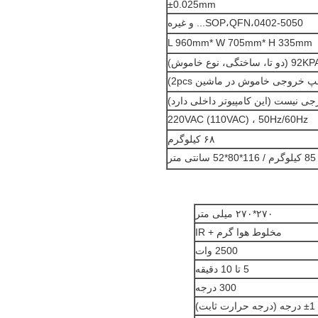
±0.025mm
0402-5050،SOP،QFN... و غیره
L 960mm* W 705mm* H 335mm
پ خروجی خاموش در ماشین 2pcs)
رجی نیست (این کامپیوتر داخلی دارد)
220VAC (110VAC) ، 50Hz/60Hz
۶۸ کیلوگرم
85 کیلوگرم / 116*80*52 سانتی متر
۲۷۰*۲۷۰ میلی متر
مخلوط هوا گرم + IR
2500 وات
5 تا 10 دقیقه
300 درجه
±1 درجه (درجه حرارت ثابت)