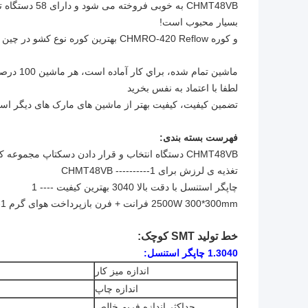
CHMT48VB به خ
بسیار محبوب است!
و کوره CHMRO-420 Reflow بهترین کوره نوع کشو در چین است، بهتر از دیگر کوره های نوع کشو در چین است، توصیه می کنیم!
ماشين تمام شده، براي کار آماده است، هر ماشين 100 درصد خوب آزمايش شده، کنترل کيو گذشته.
لطفا با اعتماد به نفس بخرید
تضمین کیفیت، کیفیت بهتر از ماشین های مارک های دیگر اس
فهرست بسته بندی:
CHMT48VB دستگاه انتخاب و قرار دادن دسکتاپ مجموعه کامل ---- 1
تغذیه ی لرزش برای CHMT48VB ----------1
چاپگر استنسل با دقت بالا 3040 بهترین کیفیت ---- 1
2500W 300*300mm فرانت + فرن بازپرداخت هوای گرم CHMRO-420 ---1
خط تولید SMT کوچک:
1.3040 چاپگر استنسل:
اندازه میز کار
اندازه چاپ
حداکثر اندازه فریم خالص