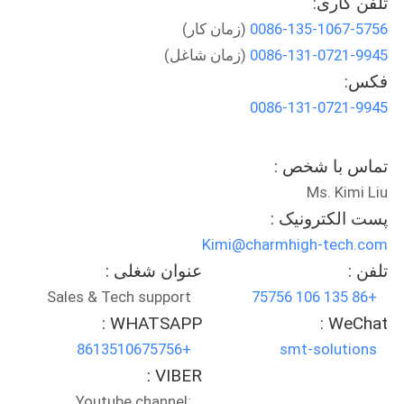
تلفن کاری:
0086-135-1067-5756
(زمان کار)
کنترل
0086-131-0721-9945
(زمان شاغل)
کیفیت
فکس:
0086-131-0721-9945
با
ما
تماس با شخص :
تماس
Ms. Kimi Liu
بگیرید
پست الکترونیک :
Kimi@charmhigh-tech.com
تلفن :
عنوان شغلی :
خبر
Sales & Tech support
+86 135 106 75756
WHATSAPP :
WeChat :
SHOPPING
+8613510675756
smt-solutions
ON
VIBER :
LINE
Youtube channel: