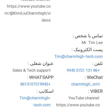
https://www.youtube.co
نقشه
m/@KimiLiuCharmhigh/vi
deos
سایت
تماس با شخص :
سیاست
Mr. Tim Lee
حفظ
پست الکترونیک :
حریم
Tim@charmhigh-tech.com
خصوصی
تلفن :
عنوان شغلی :
Sales & Tech support
+86 131 0721 9945
WHATSAPP :
WeChat :
+8613107219945
charmhigh_smt
VIBER :
اسکایپ :
Tim@charmhigh-
YouTube channel:
tech.com
https://www.youtube.co