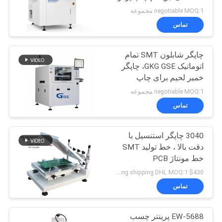
چاپ پاست
negotiable MOQ:1 مجموعه
نقشه
تماس
21
سایت
چاپگر شابلون SMT تمام
فیدر SMT
اتوماتیک GKG GSE، چاپگر
سیاست
خمیر لحیم برای چاپ
صفحه ای 400*340 میلی
حفظ
negotiable MOQ:1 مجموعه
متر
تماس
حریم
خصوصی
3040 چاپگر استنسیل با
21
دقت بالا ، خط تولید SMT
خط مونتاژ PCB
دستگاه SMT کوچک
$430 including shipping DHL MOQ:1
تماس
EW-5688 پرینتر چسب