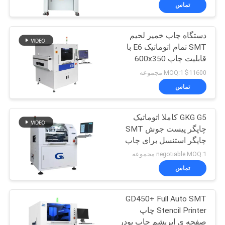
تماس
کنترل
دستگاه چاپ خمیر لحیم
کیفیت
23
SMT تمام اتوماتیک E6 با
قابلیت چاپ 600x350
با
پرینتر استنسیل
میلی‌متر
$11600 MOQ:1 مجموعه
ما
تماس
تماس
GKG G5 کاملا اتوماتیک
بگیرید
چاپگر پیست جوش SMT
چاپگر استنسل برای چاپ
34
خبر
صفحه نمایش
negotiable MOQ:1 مجموعه
تماس
کوره بازگرداندن SMT
SHOPPING
GD450+ Full Auto SMT
ON
Stencil Printer چاپ
LINE
صفحه ی ابریشم چاپ پودر