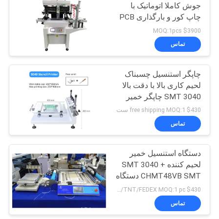
جوش کاملا اتوماتیک با
چاپ کور و بارگذاری PCB
19
$3900 MOQ:1pcs
انتخاب و قرار دادن
تماس
دستگاه SMD
چاپگر استنسیل چسبناک
لحیم کاری بالا با دقت بالا
3040 SMT چاپگر خمیر
لحیم کاری دستی
$430 free shipping MOQ:1 ست
تماس
8
دستگاه استنسیل خمیر
خط مونتاژ PCB
لحیم کننده SMT 3040 +
CHMT48VB SMT دستگاه
انتخاب و قرار دادن
$430 including shipping DHL/TNT/FEDEX MOQ:1 pc
تماس