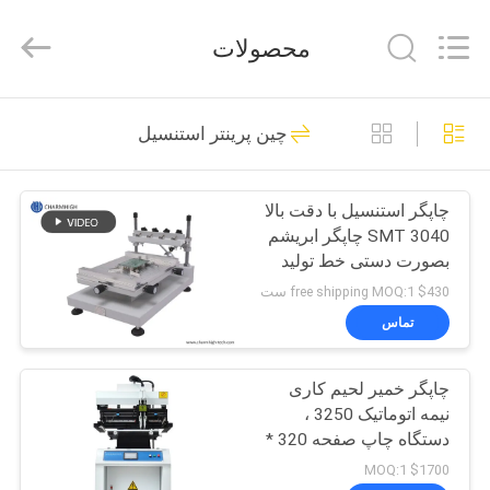
2016
-
2026
محصولات
CHARMHIGH
TECHNOLOGY
LIMITED.
All
Rights
خانه
74
Reserved.
چین پرینتر استنسیل
انتخاب و قرار دادن
محصولات
دستگاه SMT
چاپگر استنسیل با دقت بالا
3040 SMT چاپگر ابریشم
فیلم
بصورت دستی خط تولید
SMT
$430 free shipping MOQ:1 ست
درباره
تماس
37
ما
چاپگر خمیر لحیم کاری
خط تولید smt
نیمه اتوماتیک 3250 ،
تور
دستگاه چاپ صفحه 320 *
کارخانه
500 میلی متر
$1700 MOQ:1