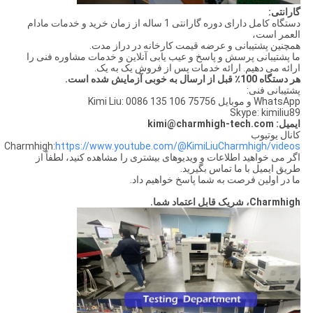
گارانتی:
دستگاه کامل دارای دوره گارانتی 1 ساله از زمان خرید و خدمات مادام
العمر است،
همچنین پشتیبانی و عرضه قیمت کارخانه در دراز مدت.
ما پشتیبانی پرسش و پاسخ و عیب یابی آنلاین و خدمات مشاوره فنی را
ارائه می دهیم. ارائه خدمات پس از فروش یک به یک.
هر دستگاه 100٪ قبل از ارسال به خوبی آزمایش شده است.
پشتیبانی فنی:
WhatsApp و موبایل Kimi Liu: 0086 135 106 75756
Skype: kimiliu89
ایمیل: kimi@charmhigh-tech.com
کانال یوتیوب
Charmhigh:
https://www.youtube.com/@KimiLiuCharmhigh/videos
اگر می خواهید اطلاعات و ویدیوهای بیشتری را مشاهده کنید، لطفاً از
طریق ایمیل با ما تماس بگیرید.
ما در اولین فرصت به شما پاسخ خواهیم داد.
Charmhigh، شریک قابل اعتماد شما.