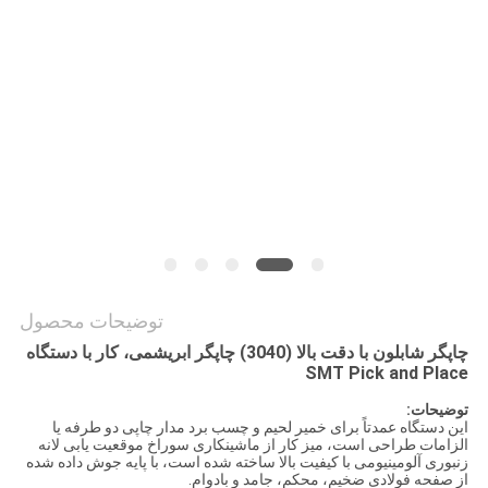
نقشه
سایت
سیاست
حفظ
حریم
خصوصی
توضیحات محصول
چاپگر شابلون با دقت بالا (3040) چاپگر ابریشمی، کار با دستگاه
SMT Pick and Place
توضیحات:
این دستگاه عمدتاً برای خمیر لحیم و چسب برد مدار چاپی دو طرفه یا
الزامات طراحی است، میز کار از ماشینکاری سوراخ موقعیت یابی لانه
زنبوری آلومینیومی با کیفیت بالا ساخته شده است، با پایه جوش داده شده
از صفحه فولادی ضخیم، محکم، جامد و بادوام.