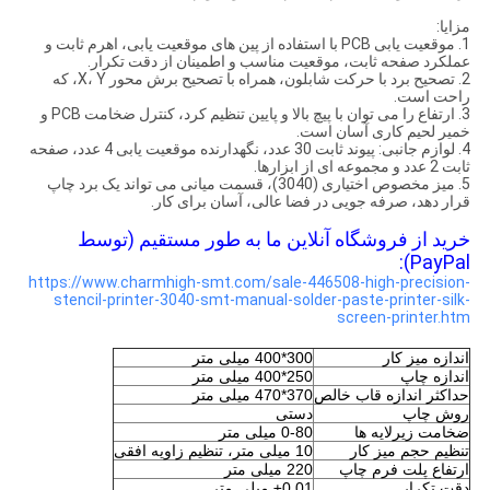
مزایا:
1. موقعیت یابی PCB با استفاده از پین های موقعیت یابی، اهرم ثابت و
عملکرد صفحه ثابت، موقعیت مناسب و اطمینان از دقت تکرار.
2. تصحیح برد با حرکت شابلون، همراه با تصحیح برش محور X، Y، که
راحت است.
3. ارتفاع را می توان با پیچ بالا و پایین تنظیم کرد، کنترل ضخامت PCB و
خمیر لحیم کاری آسان است.
4. لوازم جانبی: پیوند ثابت 30 عدد، نگهدارنده موقعیت یابی 4 عدد، صفحه
ثابت 2 عدد و مجموعه ای از ابزارها.
5. میز مخصوص اختیاری (3040)، قسمت میانی می تواند یک برد چاپ
قرار دهد، صرفه جویی در فضا عالی، آسان برای کار.
خرید از فروشگاه آنلاین ما به طور مستقیم (توسط
PayPal):
https://www.charmhigh-smt.com/sale-446508-high-precision-
stencil-printer-3040-smt-manual-solder-paste-printer-silk-
screen-printer.htm
اندازه میز کار
300*400 میلی متر
اندازه چاپ
250*400 میلی متر
حداکثر اندازه قاب خالص
370*470 میلی متر
روش چاپ
دستی
ضخامت زیرلایه ها
0-80 میلی متر
تنظیم حجم میز کار
10 میلی متر، تنظیم زاویه افقی
ارتفاع پلت فرم چاپ
220 میلی متر
دقت تکرار
±0.01 میلی متر