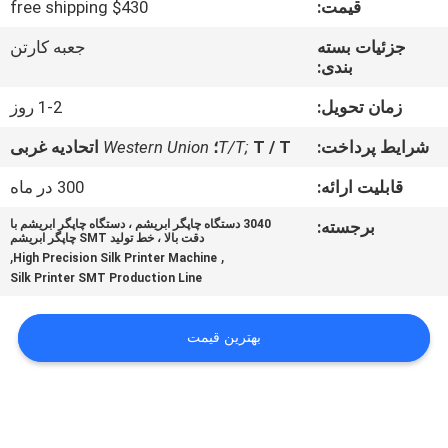
قیمت:
$430 free shipping
کنترل
جزئیات بسته
جعبه کارتن
بندی:
کیفیت
زمان تحویل:
1-2 روز
با
شرایط پرداخت:
T / T؛
T/T;
Western Union
اتحادیه غربی
ما
قابلیت ارائه:
300 در ماه
تماس
برجسته:
3040 دستگاه چاپگر ابریشم ، دستگاه چاپگر ابریشم با
بگیرید
دقت بالا ، خط تولید SMT چاپگر ابریشم
,
,
High Precision Silk Printer Machine
Silk Printer SMT Production Line
خبر
بهترین قیمت
SHOPPING
ON
LINE