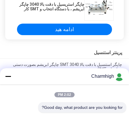
چاپگر استریسیل با دقت بالا 3040 چاپگر
ابریشم ، با دستگاه انتخاب و SMT کار
کنید
ادامه هید
پرینتر استنسیل
چاپگر استنسیل با دقت بالا 3040 SMT چاپگر ابریشم بصورت دستی
خط تولید SMT
Charmhigh
چاپگر خمیر لحیم کاری نیمه اتوماتیک 3250 ، دستگاه چاپ صفحه 320 *
500 میلی متر
2:02 PM
دستگاه چاپ خمیر لحیم SMT تمام اتوماتیک E6 با قابلیت چاپ
600x350 میلی‌متر
Good day, what product are you looking for?
دسته بندی های محبوب
همه