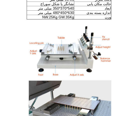
حالت مکان یابی
نشانگر یا شکل سوراخ
ابعاد
540*370*350 میلی متر
اندازه بسته بندی
630*450*480 میلی متر
وزن
NW.25Kg GW.35Kg