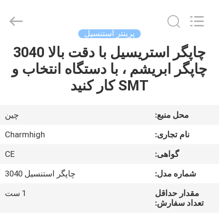
2016
-
2026
CHARMHIGH
TECHNOLOGY
پرینتر استنسیل
LIMITED.
All
Rights
چاپگر استریسیل با دقت بالا 3040
خانه
Reserved.
چاپگر ابریشم ، با دستگاه انتخاب و
محصولات
SMT کار کنید
فیلم
محل منبع:
چین
نام تجاری:
Charmhigh
درباره
گواهی:
CE
ما
شماره مدل:
چاپگر استنسیل 3040
تور
مقدار حداقل
1 ست
تعداد سفارش:
کارخانه