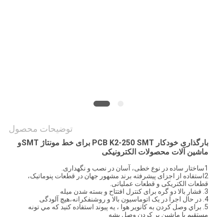
نقشه
سایت
سیاست
حفظ
حریم
خصوصی
توضیحات محصول
بارگذاری خودکار PCB K2-250 SMT برای خط مونتاژ SMT
و
ماشین آلات محصولات الکترونیکی
1ساختار ساده در نوع خطی، آسان در نصب و نگهداری.
2استفاده از اجزای پیشرفته برند مشهور جهان در قطعات پنوماتیک،
قطعات الکتریکی و قطعات عملیاتی.
3. فشار بالا دو گره برای کنترل افتتاح و بسته شدن میله
4. در حال اجرا در یک اتوماسیون بالا و روشنفکرانه،هیچ آلودگی
5. براي وصل کردن به کانوير هوا ، يه پيوند استفاده کنيد که مي تونه
مستقيم با ماشين پر کردن وصل بشه