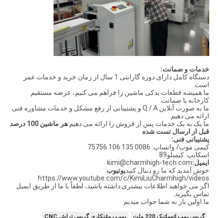
خدمات و ضمانت:
دستگاه کامل دارای دوره گارانتی 1 سال از زمان خرید و خدمات عمر
است.
ما همیشه قطعات یدکی ماشین را فراهم می کنیم، عرضه مستقیم
کارخانه با ضمانت.
ما به صورت آنلاین Q / A و پشتیبانی از رفع مشکل و خدمات مشاوره فنی
ارائه می دهیم.
ما یک به یک خدمات پس از فروش را ارائه می دهیم.
هر ماشين 100 درصد
قبل از ارسال تست شده
پشتیبانی فنی:
کیمی موب/ واتساپ: 0086 135 106 75756
اسکایپ: کیمیلو89
ایمیل:
kimi@charmhigh-tech.com
خوش آمديد که ما رو دنبال کنيد
یوتیوب
:
https://www.youtube.com/c/KimiLiuCharmhigh/videos
اگر می خواهید اطلاعات بیشتری داشته باشید، لطفاً با ما از طریق ایمیل
تماس بگیرید.
ما اولين بار به شما جواب ميديم
گریس پمپ اتوماتیک 220 ولت
پمپ روغنکاری گریس تراش CNC