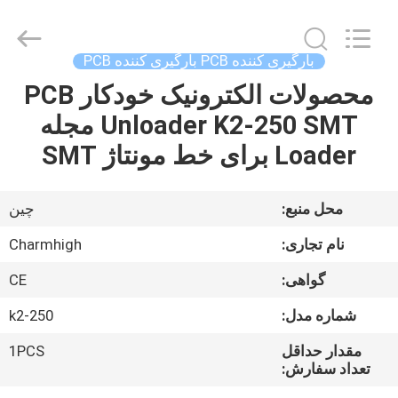
2016
-
2026
CHARMHIGH
TECHNOLOGY
بارگیری کننده PCB بارگیری کننده PCB
LIMITED.
All
Rights
محصولات الکترونیک خودکار PCB
خانه
Reserved.
Unloader K2-250 SMT مجله
محصولات
Loader برای خط مونتاژ SMT
فیلم
محل منبع:
چین
نام تجاری:
Charmhigh
درباره
گواهی:
CE
ما
شماره مدل:
k2-250
تور
مقدار حداقل
1PCS
تعداد سفارش:
کارخانه