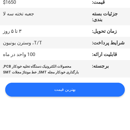
قیمت:
$1650
کنترل
جزئیات بسته
جعبه تخته سه لا
بندی:
کیفیت
زمان تحویل:
۳ تا ۵ روز
با
شرایط پرداخت:
T/T، وسترن یونیون
ما
قابلیت ارائه:
100 واحد در ماه
تماس
برجسته:
,
محصولات الکترونیک دستگاه تخلیه خودکار PCB
بگیرید
,
بارگذاری خودکار مجله SMT
خط مونتاژ مجلات SMT
خبر
بهترین قیمت
SHOPPING
ON
LINE