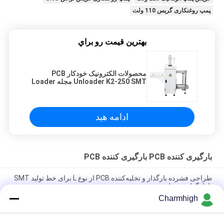
پمپ روغنکاری گریس 110 ولت
بهترين قيمت رو براي
محصولات الکترونیک خودکار PCB
Unloader K2-250 SMT مجله Loader
برای خط مونتاژ SMT
ادامه هید
بارگیری کننده PCB بارگیری کننده PCB
طراحی فشرده بارگذار و تخلیه‌کننده PCB از نوع L برای خط تولید SMT
با بارگذاری مجله
Charmhigh
بارگذار و تخلیه‌کننده PCB تمام اتوماتیک خط تولید SMT با سیستم کنترل
PLC و سازگاری با رابط SMEMA