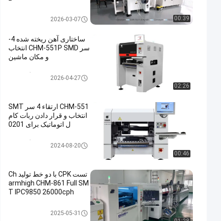
خط تولید smt
00:39
2026-03-07
ساختاری آهن ریخته شده 4-
سر CHM-551P SMD انتخاب
و مکان ماشین
انتخاب و قرار دادن دستگاه SMT
2026-04-27
02:26
CHM-551 ارتقاء 4 سر SMT
انتخاب و قرار دادن ربات کام
ل اتوماتیک برای 0201
انتخاب و قرار دادن دستگاه SMT
2024-08-20
00:46
تست CPK با دو خط تولید Ch
armhigh CHM-861 Full SM
T IPC9850 26000cph
خط تولید smt
2025-05-31