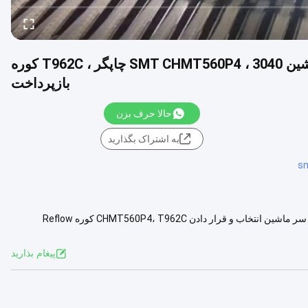
خط تولید پیشرفته 4 سر انتخاب و مکان ماشین SMT CHMT560P4 ، 3040 چاپگر ، T962C کوره
بازپرداخت
حالا حرف بزن
به اشتراک بگذارید
خط تولید SMT پیشرفته، خط مونتاژ PCB کوچک 3040 پودر چاپگر چسب، 4 سر ماشین انتخاب و قرار دادن CHMT560P4، T962C کوره Reflow
مشاهده بیشتر
پيغام بذاريد