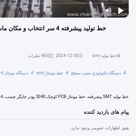
خط تولید smt
2024-12-05
455 نظرات
#
دستگاه تکنولوژی نصب سطح
#
خط مونتاژ smt
#
دستگاه مونتاژ smt
(چارمهيچ) کانال يوتيوب در حال کار ويديو: https://www.youtube.com/@KimiLiuCharmh...
پیام های بازدید کننده
هنوز اظهارات عمومی وجود ندارد