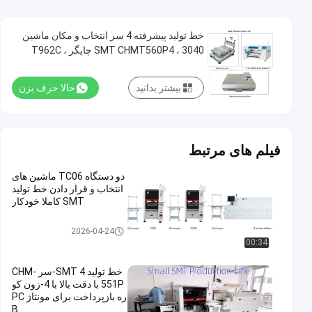
خط تولید پیشرفته 4 سر انتخاب و مکان ماشین
SMT CHMT560P4 ، 3040 چاپگر ، T962C
کوره بازپرداخت
بیشتر بدانید
حالا حرف بزن
فیلم های مرتبط
دو دستگاه TC06 ماشین های
انتخاب و قرار دادن خط تولید
SMT کاملا خودکار
خط تولید smt
2026-04-24
00:34
خط تولید SMT 4-سر CHM-
551P با دقت بالا با 4-زون کو
ره بازپرداخت برای مونتاژ PC
B