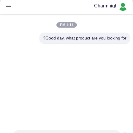
CHMT48VB / اجاق گاز Reflow T961
Charmhigh
طول کل 3.5 متر خط تولید SMT کوچک با دقت بالا 0201، BGA، IC
144pin
1:11 PM
خط مونتاژ کامل PCB خودکار با کارایی بالا برای تولید لوازم الکترونیکی
Good day, what product are you looking for?
دسته بندی های محبوب
همه
انتخاب و قرار دادن 
خط تولید Smt
دستگاه SMT
کوره بازگرداندن SMT
پرینتر استنسیل
دستگاه SMT کوچک
فیدر SMT
انتخاب و قرار دادن 
خط مونتاژ PCB
دستگاه SMD