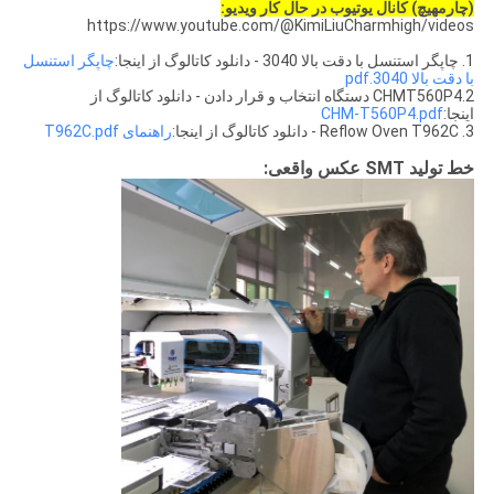
(چارمهيچ) کانال يوتيوب در حال کار ويديو:
https://www.youtube.com/@KimiLiuCharmhigh/videos
1. چاپگر استنسل با دقت بالا 3040 - دانلود کاتالوگ از اینجا:
چاپگر استنسل
با دقت بالا 3040.pdf
2.CHMT560P4 دستگاه انتخاب و قرار دادن - دانلود کاتالوگ از
اینجا:
CHM-T560P4.pdf
3. Reflow Oven T962C - دانلود کاتالوگ از اینجا:
راهنمای T962C.pdf
خط تولید SMT عکس واقعی: