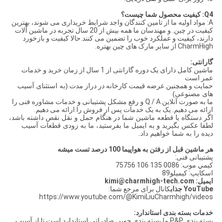
Q4: کیفیت محصول شما چیست؟
A: مواد اولیه ما از تامین کنندگان واجد شرایط خریداری می شوند، بهترین
کیفیت در چین. و مهندسان ما همه بیش از 20 سال تجربه در ماشین آلات
دارند، کیفیت و عملکرد خوب را تضمین می کنند.حالا کیفیت و بازخورد
CharmHigh از سایر مارک های چین بهتره.
گارانتی:
ماشین کامل دارای یک دوره گارانتی از 1 سال از زمان خرید و خدمات
عمر است
حمایت و همچنین عرضه قیمت کارخانه در دراز مدت.
(به استثنای آسیب
های مصنوعی)
ما به صورت آنلاین Q / A و رفع مشکل پشتیبانی و خدمات مشاوره فنی را
ارائه می دهیم. یک به یک خدمات پس از فروش را ارائه می دهیم.
اگر دستگاه یا قطعه ماشین شما در هنگام حمل و نقل نقص داشته باشد،
لطفا عکس بگیرید و به ایمیل ما بفرستید، ما به زودی قطعات آسیب
دیده را به شما خواهیم داد.
هر ماشين قبل از رفتن به هواپيما 100 درصد تست ميشه
پشتیبانی فنی:
کيمي موب: 0086 135 106 75756
اسکایپ: کیمیلو89
ایمیل: kimi@charmhigh-tech.com
YouTube جذاب
کانال برای مرجع شما:
https://www.youtube.com/@KimiLiuCharmhigh/videos
خدمات بسته بندی استاندارد:
بسته بندی P&P ما بسته بندی چوبی صادراتی استاندارد است تا از آسیب