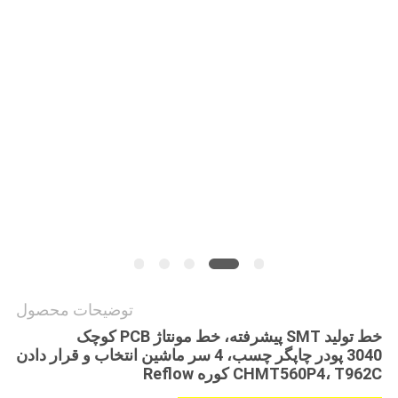
نقشه
سایت
سیاست
حفظ
حریم
خصوصی
توضیحات محصول
خط تولید SMT پیشرفته، خط مونتاژ PCB کوچک
3040 پودر چاپگر چسب، 4 سر ماشین انتخاب و قرار دادن
CHMT560P4، T962C کوره Reflow