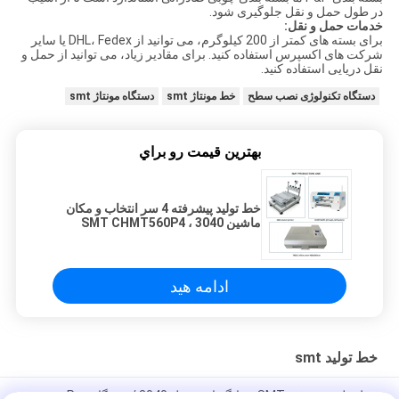
در طول حمل و نقل جلوگیری شود.
خدمات حمل و نقل:
برای بسته های کمتر از 200 کیلوگرم، می توانید از DHL، Fedex یا سایر
شرکت های اکسپرس استفاده کنید. برای مقادیر زیاد، می توانید از حمل و
نقل دریایی استفاده کنید.
دستگاه تکنولوژی نصب سطح
خط مونتاژ smt
دستگاه مونتاژ smt
بهترين قيمت رو براي
خط تولید پیشرفته 4 سر انتخاب و مکان
ماشین SMT CHMT560P4 ، 3040
چاپگر ، T962C کوره بازپرداخت
ادامه هید
خط تولید smt
خط تولید پیشرفته SMT ، چاپگر استنسیل 3040 / دستگاه Pnp