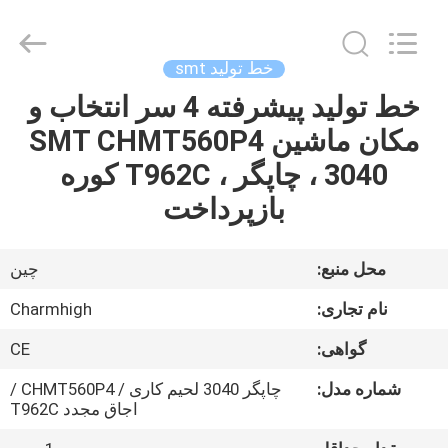
2016
-
2026
CHARMHIGH
TECHNOLOGY
خط تولید smt
LIMITED.
All
Rights
خط تولید پیشرفته 4 سر انتخاب و
خانه
Reserved.
مکان ماشین SMT CHMT560P4
محصولات
، 3040 چاپگر ، T962C کوره
بازپرداخت
فیلم
محل منبع:
چین
درباره
نام تجاری:
Charmhigh
ما
گواهی:
CE
تور
شماره مدل:
چاپگر 3040 لحیم کاری / CHMT560P4 /
اجاق مجدد T962C
کارخانه