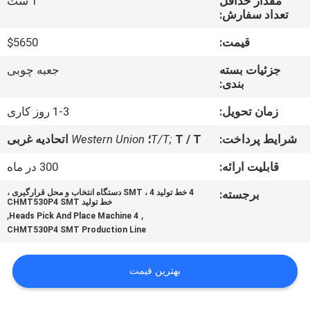
مقدار حداقل
1 ست
تعداد سفارش:
کنترل
قیمت:
$5650
کیفیت
جزئیات بسته
جعبه چوبی
بندی:
با
زمان تحویل:
1-3 روز کاری
ما
شرایط پرداخت:
T / T؛
T/T;
Western Union
اتحادیه غربی
تماس
بگیرید
قابلیت ارائه:
300 در ماه
برجسته:
4 خط تولید SMT ، 4 دستگاه انتخاب و محل قرارگیری ،
خط تولید CHMT530P4 SMT
خبر
,
,
4 Heads Pick And Place Machine
CHMT530P4 SMT Production Line
SHOPPING
بهترین قیمت
ON
LINE