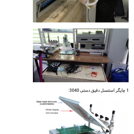
1
.
چاپگر استنسل دقیق دستی 3040: