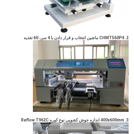
2. CHMT560P4 ماشین انتخاب و قرار دادن با 4 سر، 60 تغذیه
3. 400x600mm اندازه جوش کشویی نوع کوره Reflow T962C