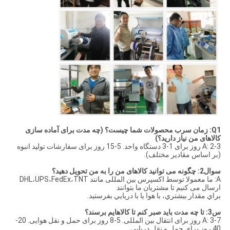
Q1: زمان سرب محصولات شما چیست؟ (چه مدت برای آماده سازی
کالاهای من نیاز دارید؟)
A: 2-3 روز برای 1-3 دستگاه واحد. 5-15 روز برای سفارشات تولید انبوه
(بر اساس مقادیر مختلف).
سوال2: چگونه می توانید کالاهای من را به من تحویل دهید؟
A: ما معمولا توسط اکسپرس بین المللی مانند DHL،UPS،FedEx،TNT
ارسال می کنیم تا مشتریان ما بتوانند
براي مقدار بيشتري، با هوا يا با دريايي بفرستيد.
س3: تا چه مدت باید صبر کنم تا کالاهایم برسند؟
A: 3-7 روز برای انتقال بین المللی. 5-8 روز برای حمل و نقل هوایی. 20-
40 روز برای حمل و نقل دریایی.