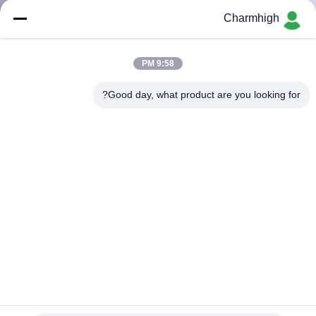
Charmhigh
کنترل
کیفیت
9:58 PM
Good day, what product are you looking for?
با
ما
تماس
بگیرید
خبر
SHOPPING
ON
پرينتر چسب سولدر 3250، CHM-551P SMT
LINE