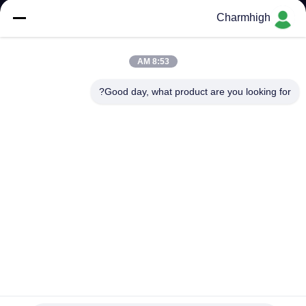
Charmhigh
کنترل
کیفیت
8:53 AM
Good day, what product are you looking for?
با
ما
تماس
بگیرید
خبر
SHOPPING
ON
ماشین تولیدی PCBA
LINE