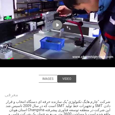
کنترل
کیفیت
با
ما
تماس
بگیرید
خبر
IMAGES
VIDEO
CHARMHIGH TECHNOLOGY
LIMITED
SHOPPING
معرفی
شرکت "چارم هایگ تکنولوژی"یک سازنده حرفه ای دستگاه انتخاب و قرار
ON
دادن SMT و تجهیزات خط تولید SMT است که در سال 2009 تاسیس شد.
این شرکت در منطقه توسعه فناوری پیشرفته Changsha استان هونان
LINE
واقع شده است.با مساحت 3600 متر مربع.به عنوان یک شرکت علمی و