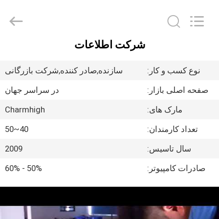
2016
-
2026
CHARMHIGH
TECHNOLOGY
LIMITED.
All
شرکت اطلاعات
Rights
خانه
Reserved.
نوع کسب و کار:
سازنده,صادر کننده,شرکت بازرگانی
محصولات
صفحه اصلی بازار:
در سراسر جهان
مارک های:
Charmhigh
فیلم
تعداد کارمندان:
40~50
درباره
سال تاسیس:
2009
ما
صادرات کامپیوتر:
50% - 60%
تور
کارخانه