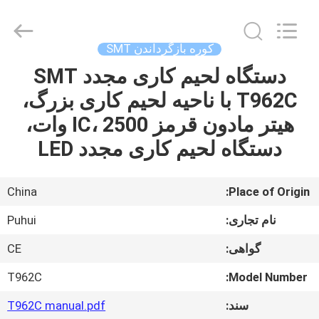
2016
-
2026
CHARMHIGH
TECHNOLOGY
کوره بازگرداندن SMT
LIMITED.
All
Rights
دستگاه لحیم کاری مجدد SMT
خانه
Reserved.
T962C با ناحیه لحیم کاری بزرگ،
محصولات
هیتر مادون قرمز IC، 2500 وات،
دستگاه لحیم کاری مجدد LED
فیلم
China
Place of Origin:
درباره
نام تجاری:
Puhui
ما
گواهی:
CE
تور
T962C
Model Number:
کارخانه
سند:
T962C manual.pdf