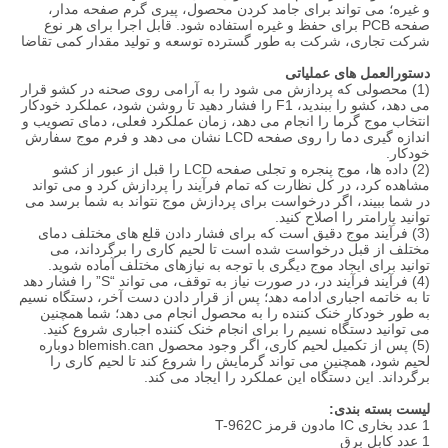
و غیره؛ می تواند برای جامد کردن محصول، پیری گرم صفحه مدار،
صفحه PCB برای حفظ و غیره استفاده شود. قابل اجرا برای هر نوع
شرکت تجاری، شرکت به طور گسترده توسعه و تولید مقدار کمی تقاضا
دستورالعمل های عملیاتی
(1) محصولی که پردازش می شود را به آرامی روی صحنه در کشو قرار
می دهد، کشو را ببندید، F1 را فشار دهید تا روشن شود، عملکرد خودکار
انتخاب موج گرما را انجام می دهد، زمان عملکرد فعلی، دمای تصویب و
اندازه گیری دما را روی صفحه LCD نشان می دهد و فرم موج سفارش
خودکار.
(2) داده ها، موج پنجره و تجلی صفحه LCD را قبل از عبور از کشو
مشاهده کرد، در کل نظارت که تمام فرآیند را پردازش کرد و می تواند
در شما ببیند، اگر درخواست برای پردازش موج نتواند به شما برسد می
توانید پارامتر را اصلاح کنید.
(3) فرآیند موج دقیق است که برای فشار دادن قلع های مختلف دمای
مختلف از قبل درخواست شده است تا لحیم کاری را برگرداند، می
توانید برای ایجاد موج دیگری با توجه به نیازهای مختلف آماده شوید.
(4) فرآیند فرآیند در، در صورت نیاز به توقف، می تواند “S” را فشار دهد
تا به خاتمه اجباری ادامه دهد؛ پس از قرار دادن دست آخر، دستگاه نسیم
به طور خودکار خنک کننده را به محصول انجام می دهد؛ شما همچنین
می توانید دستگاه نسیم را برای انجام خنک کننده اجباری شروع کنید.
(5) پس از تکمیل لحیم کاری، اگر وجود محصول blemish.can دوباره
لحیم شود، همچنین می تواند گرمایش را شروع کند تا لحیم کاری را
برگرداند. این دستگاه این عملکرد را ایجاد می کند.
لیست بسته بندی:
1 عدد بخاری IC مادون قرمز T-962C
1 عدد کابل برق