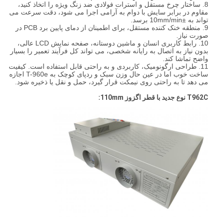
8. ساختار چرخ مستقل و استرات فولادی ضد زنگ ویژه را اتخاذ کنید،
مقاوم در برابر سایش با دوام به آرامی اجرا می شود، دقت سرعت می
تواند به ±10mm/min برسد.
9. منطقه خنک کننده مستقل، برای اطمینان از دمای پایین برد PCB در
صورت نیاز.
10. رابط کاربری انسان و ماشین دوستانه، صفحه نمایش LCD عالی،
بدون نیاز به اتصال به رایانه شخصی، می تواند کل فرآیند تعمیر را بسیار
واضح تماشا کند.
11. طراحی ارگونومیک، کاربردی و به راحتی قابل استفاده است. کیفیت
ساخت خوب اما در عین حال وزن سبک و ردپای کوچک به T-960e اجازه
می دهد تا به راحتی روی نیمکت قرار گیرد، حمل و نقل یا ذخیره شود.
T962C نوع جدید با قطر اگزوز 110mm: