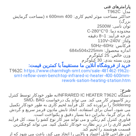
پارامترهای فنی
مدل: T962C
حداکثر مساحت موثر لحیم کاری: 400 x 600mm (مساحت گرمایش
بزرگ)
توان نامی: 2500W
محدوده دما: 0°C-280°C
چرخه فرآیند: 1~8 دقیقه
ولتاژ: 110V~240V
فرکانس: 50Hz~60Hz
اندازه محصول: 684x504x225mm
وزن خالص: 25 کیلوگرم
وزن بسته بندی: 30 کیلوگرم
خرید از فروشگاه آنلاین ما مستقیماً با کمترین قیمت:
T962C:
https://www.charmhigh-smt.com/sale-481462-t962c-
smt-reflow-oven-benchtop-infrared-ic-heater-400-600mm-
rework-sation-heating-station.htm
شرح:
دستگاه INFRARED IC HEATER T962Cبه طور خودکار توسط کنترل
ریز کامپیوتر کار می کند. می تواند یک درخواست SMD، BAG
Soldering را برآورده کند. کل فرآیند لحیم کاری به طور خودکار تکمیل
می شود، آسان برای استفاده، اتخاذ تابش مادون قرمز سریع و گردش
باد برای گرما، بنابراین دما بسیار دقیق و یکنواخت است.
فناوری کنترل کم رنگی و می تواند میز کار نوع کشو را ببیند، کل فرآیند
لحیم کاری را در زیر نظارت خودکار تکمیل کنید. می تواند کوچکترین
قسمت هوشمند را لحیم کند.
این طراحی قابل اعتماد و بالایی را اتخاذ می کند، باعث می شود که از