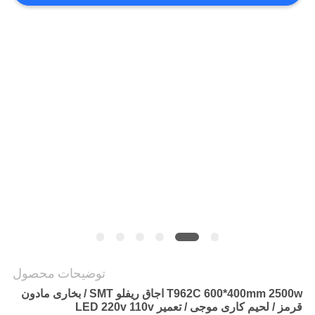
نقشه
سایت
سیاست
حفظ
حریم
خصوصی
توضیحات محصول
T962C 600*400mm 2500w اجاق ريفلو SMT / بخاری مادون
قرمز / لحیم کاری موجی / تعمیر LED 220v 110v