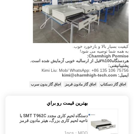
کیفیت بسیار بالا و بازخورد خوب.
به همه شما توصیه می شود!
Charmhigh Pormise:
هردستگاه100%قبل از ارسالبه خوبی آزمایش شده است.
پشتیبانیفنی:
Kimi Liu: Mob/ WhatsApp: +86 135 106 75756
ایمیل: kimi@charmhigh-tech.com
اجاق گاز دسکتاپ
اجاق گاز مادون قرمز
اجاق گاز بدون سرب
بهترين قيمت رو براي
دستگاه لحیم کاری مجدد SMT T962C با
ناحیه لحیم کاری بزرگ، هیتر مادون قرمز
IC، 2500 وات، دستگاه لحیم کاری مجدد
LED
1pcs
MOQ：