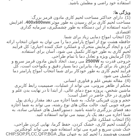
استفاده خود راضی و مطمئن باشید.
ویژگی ها:
(1). دارای حداکثر مساحت لحیم کاری مادون قرمز بزرگ:
مساحت لحیم کاری برای رسیدن به طور موثر:
400x600mm
، افزایش
دامنه استفاده از این دستگاه به طور چشمگیری، سرمایه گذاری
اقتصادی.
(2) انتخاب امواج دمایی زیاد برای شما.
حافظه هشت نوع از امواج پارامتر دما را می توان به عنوان انتخاب ارائه
کرد و ایجاد گرمایش متحرک و عملکرد خنک کننده اجباری؛ کل فرآیند
لحیم کاری به طور خودکار تکمیل می شود، آسان برای استفاده.
(3) گرمایش ویژه و تعادل دما با تمام طراحی.
خروجی قدرت به
2500W
می رسد، اتخاذ تابش مادون قرمز سریع و
گردش باد برای گرما، بنابراین دما بسیار دقیق و یکنواخت است، کل
فرآیند لحیم کاری به طور خودکار برای شما انتخاب امواج پارامتر دما
تکمیل می شود.
(4). مقاله نفیس علم و فناوری انسانی.
محکم از ظاهر بیرونی، می تواند از عملیات، صمیمیت رابط کاربری
ماشین شخص، پروژه موج دمای عالی، از ابتدا تا در نهایت بدن علم و
فناوری در حال حاضر در اصل است؛
حجم و وزن فیزیکی چابک، به شما اجازه می دهد مقدار زیادی پول
صرفه جویی کنید، حالت مکان های نوع رشته، می تواند به شما اجازه
دهد فضای بزرگتری داشته باشید. دستورالعمل های عملیاتی ساده، به
شما اجازه می دهد یک بار ببینید می توانید استفاده کنید.
(5) انتخاب عملکرد عالی.
بازگشت لحیم کاری، خشک کردن، حفظ گرما، نهایی کردن طراحی،
خنک شدن سریع و غیره می تواند استفاده شود می تواند کوچکترین
قسمت هوشمند را لحیم کند به عنوان مثال CHIP,SOP,PLCC,QFP,BGA