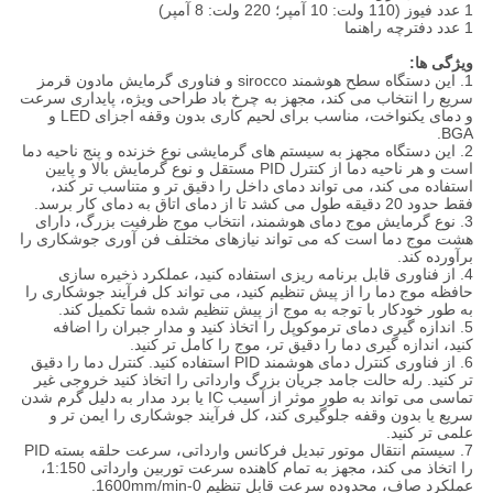
1 عدد فیوز (110 ولت: 10 آمپر؛ 220 ولت: 8 آمپر)
1 عدد دفترچه راهنما
ویژگی ها:
1. این دستگاه سطح هوشمند sirocco و فناوری گرمایش مادون قرمز
سریع را انتخاب می کند، مجهز به چرخ باد طراحی ویژه، پایداری سرعت
و دمای یکنواخت، مناسب برای لحیم کاری بدون وقفه اجزای LED و
BGA.
2. این دستگاه مجهز به سیستم های گرمایشی نوع خزنده و پنج ناحیه دما
است و هر ناحیه دما از کنترل PID مستقل و نوع گرمایش بالا و پایین
استفاده می کند، می تواند دمای داخل را دقیق تر و متناسب تر کند،
فقط حدود 20 دقیقه طول می کشد تا از دمای اتاق به دمای کار برسد.
3. نوع گرمایش موج دمای هوشمند، انتخاب موج ظرفیت بزرگ، دارای
هشت موج دما است که می تواند نیازهای مختلف فن آوری جوشکاری را
برآورده کند.
4. از فناوری قابل برنامه ریزی استفاده کنید، عملکرد ذخیره سازی
حافظه موج دما را از پیش تنظیم کنید، می تواند کل فرآیند جوشکاری را
به طور خودکار با توجه به موج از پیش تنظیم شده شما تکمیل کند.
5. اندازه گیری دمای ترموکوپل را اتخاذ کنید و مدار جبران را اضافه
کنید، اندازه گیری دما را دقیق تر، موج را کامل تر کنید.
6. از فناوری کنترل دمای هوشمند PID استفاده کنید. کنترل دما را دقیق
تر کنید. رله حالت جامد جریان بزرگ وارداتی را اتخاذ کنید خروجی غیر
تماسی می تواند به طور موثر از آسیب IC یا برد مدار به دلیل گرم شدن
سریع یا بدون وقفه جلوگیری کند، کل فرآیند جوشکاری را ایمن تر و
علمی تر کنید.
7. سیستم انتقال موتور تبدیل فرکانس وارداتی، سرعت حلقه بسته PID
را اتخاذ می کند، مجهز به تمام کاهنده سرعت توربین وارداتی 1:150،
عملکرد صاف، محدوده سرعت قابل تنظیم 0-1600mm/min.