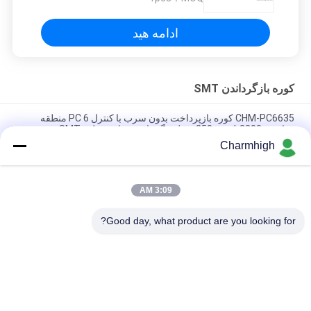
ادامه هید
کوره بازگرداندن SMT
CHM-PC6635 کوره بازپرداخت بدون سرب با کنترل PC 6 منطقه
دمایی و 2200 * 350mm منطقه گرمایش برای سولدر SMT
Charmhigh
CHM-F830 فر SMT عمودی 8 منطقه دمای 1400 * 300mm دستگاه
جوش دادن هوای گرم
3:09 AM
CHM-6635 کوره رفلاو 6 ناحیه دما (بالا6+پایین6) 2200*350mm
دستگاه لحیم کاری رفلاو SMT
Good day, what product are you looking for?
دسته بندی های محبوب
همه
انتخاب و قرار دادن 
خط تولید Smt
دستگاه SMT