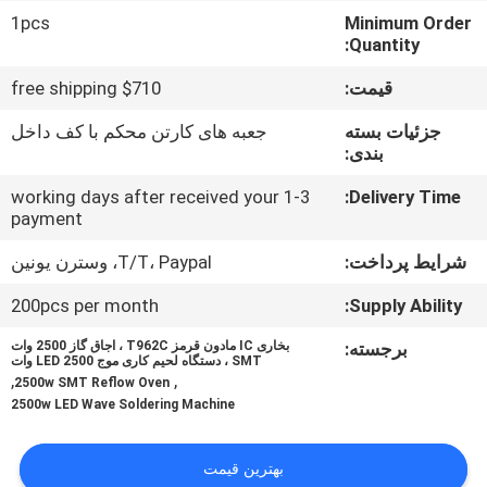
1pcs
Minimum Order
کنترل
Quantity:
کیفیت
قیمت:
$710 free shipping
جزئیات بسته
جعبه های کارتن محکم با کف داخل
با
بندی:
ما
1-3 working days after received your
Delivery Time:
payment
تماس
بگیرید
شرایط پرداخت:
T/T، Paypal، وسترن يونين
200pcs per month
Supply Ability:
خبر
برجسته:
بخاری IC مادون قرمز T962C ، اجاق گاز 2500 وات
SMT ، دستگاه لحیم کاری موج LED 2500 وات
,
,
2500w SMT Reflow Oven
SHOPPING
2500w LED Wave Soldering Machine
ON
بهترین قیمت
LINE