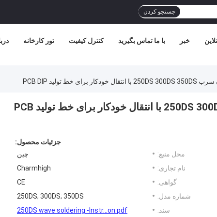
جستجو کردن
لاین
خبر
با ما تماس بگیرید
کنترل کیفیت
تور کارخانه
دربا
ی خط تولید PCB DIP
ماشین جوش موج بدون سرب 250DS 300DS 350DS با انتقال خودکار برای خط تولید PCB
جزئیات محصول:
محل منبع:
چین
نام تجاری:
Charmhigh
گواهی:
CE
شماره مدل:
250DS; 300DS; 350DS
سند:
250DS wave soldering -Instr...on.pdf