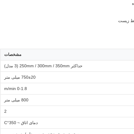
یط زیست
مشخصات
حداکثر 250mm / 300mm / 350mm (3 مدل)
750±20 میلی متر
0-1.8 m/min
800 میلی متر
2
دمای اتاق ~ 350°C