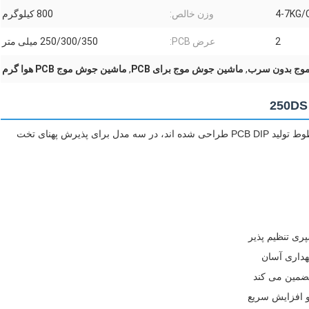
4-7KG/
وزن خالص:
800 کیلوگرم
2
عرض PCB:
250/300/350 میلی متر
موج بدون سرب
,
ماشین جوش موج برای PCB
,
ماشین جوش موج PCB هوا گرم
دستگاه های جوش موج کاملا خودکار بدون سرب که برای خطوط تولید PCB DIP طراحی شده اند، در سه مدل برای پذیرش پهنای تخت
ری تنظیم پذیر
هداری آسان
و افزایش سریع