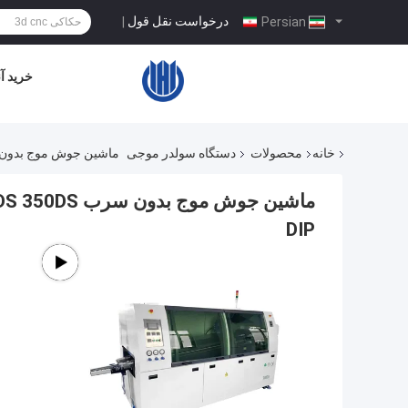
درخواست نقل قول
|
Persian
خرید آن
خانه
محصولات
دستگاه سولدر موجی
ماشین جوش موج بدون سرب 250DS 300DS 350DS با انتقال خودکار برا
DIP