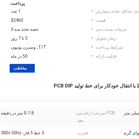
پرداخت:
ار حداقل تعداد سفارش:
1 عدد
قیمت:
$5460
جزئیات بسته بندی:
جعبه تخته سه لا
زمان تحویل:
5 تا 7 روز
شرایط پرداخت:
T/T، وسترن یونیون
قابلیت ارائه:
50 در ماه
مخاطب
PCB سرعت ارائه می
0-1.8 متر در دقیقه
دهد:
وای گرم
قدرت:
3 خط 5 فاز، 380v 50hz