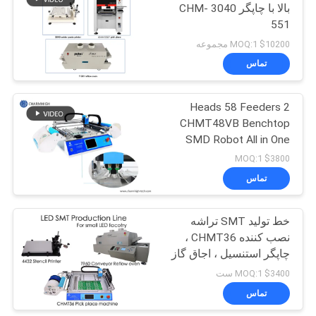
بالا با چاپگر 3040 CHM-
551
$10200 MOQ:1 مجموعه
تماس
2 Heads 58 Feeders
CHMT48VB Benchtop
SMD Robot All in One
Chip Mounter را انتخاب و
$3800 MOQ:1
قرار دهید
تماس
خط تولید SMT تراشه
نصب کننده CHMT36 ،
چاپگر استنسیل ، اجاق گاز
T960 ، برای کارخانه های
$3400 MOQ:1 ست
کوچک
تماس