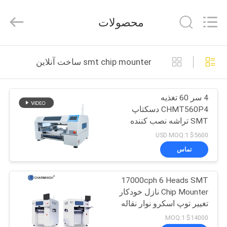
2016
-
2026
محصولات
CHARMHIGH
TECHNOLOGY
LIMITED.
All
Rights
خانه
Reserved.
smt chip mounter ساخت آنلاین
محصولات
4 سر 60 تغذیه
CHMT560P4 دسکتاپ
فیلم
SMT تراشه نصب کننده
SMD انتخاب و مکان
$5600 USD MOQ:1
ماشین
درباره
تماس
ما
17000cph 6 Heads SMT
Chip Mounter نازل خودکار
تور
تغییر توپ اسکرو نوار نقاله
کارخانه
خودکار
$14000 MOQ:1