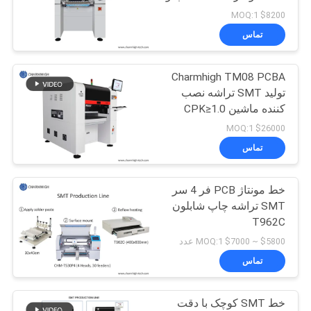
مکان ماشین
$8200 MOQ:1
نقشه
تماس
سایت
Charmhigh TM08 PCBA
تولید SMT تراشه نصب
سیاست
کننده ماشین CPK≥1.0
حفظ
$26000 MOQ:1
تماس
حریم
خصوصی
خط مونتاژ PCB فر 4 سر
SMT تراشه چاپ شابلون
T962C
$5800 ~ $7000 MOQ:1 عدد
تماس
خط SMT کوچک با دقت