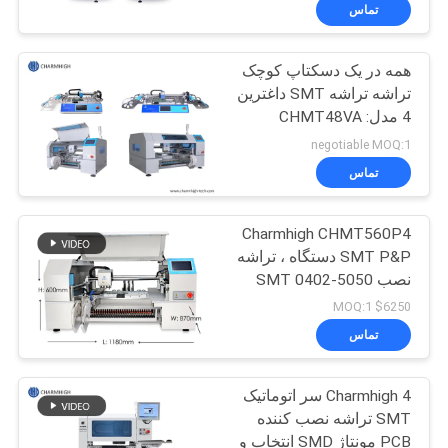
تماس
کنترل
همه در یک دسکتاپ کوچک
کیفیت
تراشه تراشه SMT داغترین
4 مدل: CHMT48VA
با
CHMT48VB
negotiable MOQ:1
CHMT530P4
ما
تماس
CHMT560P4
تماس
Charmhigh CHMT560P4
بگیرید
SMT P&P دستگاه ، تراشه
نصب SMT 0402-5050
خبر
SOP QFN
$6250 MOQ:1
تماس
SHOPPING
Charmhigh 4 سر اتوماتیک
ON
SMT تراشه نصب کننده
LINE
PCB مونتاژ SMD انتخاب و