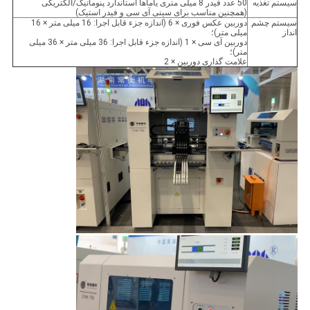
سیستم تغذیه
50 عدد فیدر 8 میلی متری یاماها استاندارد پنوماتیک/الکتریکی
(همچنین مناسب برای سینی آی سی و فیدر استیک)
سیستم چشم
دوربین عکس فوری × 6 (اندازه جزء قابل اجرا: 16 میلی متر × 16
انداز
میلی متر)؛
دوربین آی سی × 1 (اندازه جزء قابل اجرا: 36 میلی متر × 36 میلی
متر)؛
علامت گذاری دوربین × 2