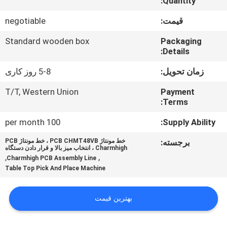
Quantity:
کنترل
قیمت:
negotiable
کیفیت
Standard wooden box
Packaging
Details:
با
زمان تحویل:
5-8 روز کاری
ما
T/T, Western Union
Payment
Terms:
تماس
بگیرید
100 per month
Supply Ability:
برجسته:
خط مونتاژ PCB CHMT48VB ، خط مونتاژ PCB
Charmhigh ، انتخاب میز بالا و قرار دادن دستگاه
خبر
,
,
Charmhigh PCB Assembly Line
Table Top Pick And Place Machine
SHOPPING
بهترین قیمت
ON
LINE