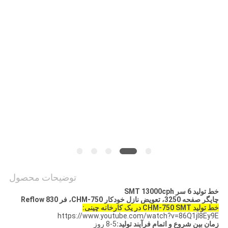
نقشه
سایت
سیاست
حفظ
حریم
خصوصی
توضیحات محصول
خط تولید 6 سر SMT 13000cph
چاپگر صفحه 3250، تعویض نازل خودکار CHM-750، فر 830 Reflow
خط تولید CHM-750 SMT در یک کارخانه چینی:
https://www.youtube.com/watch?v=86Q1jI8Ey9E
زمان بین شروع و اتمام فرآیند تولید:
5-8 روز