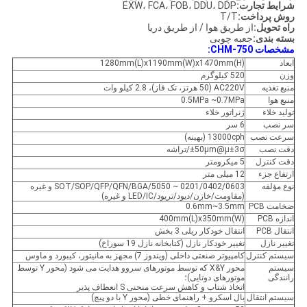
شرایط تجارت:
EXW، FCA، FOB، DDU، DDP
روش پرداخت:
T/T
راه تحویل:
از طریق هوا / از طریق دریا
بسته بندی:
جعبه چوبی
مشخصات CHM-750:
ابعاد
1280mm(L)x1190mm(W)x1470mm(H)
وزن
520 کیلوگرم
منبع تغذیه
AC220V (50 هرتز، تک فاز)، 2.8 کیلو وات
منبع هوا
0.5MPa ~0.7MPa
تولید خلاء
ژنراتور خلاء
سر نصب
6 سر
سرعت نصب
13000cph (بهینه)
دقت نصب
±50μm@μ±3σ/تراشه
دقت کنترل
5 میکرومتر
ارتفاع جزء
12 میلی متر
نوع مؤلفه
0201/0402/0603 ~ 5050/SOT/SOP/QFP/QFN/BGA و غیره
(مقاومت/خازن/دیود/تریود/LED/IC و غیره)
ضخامت PCB
0.6mm~3.5mm
اندازه PCB
400mm(L)x350mm(W)
انتقال PCB
انتقال خودکار ریلی 3 بخش
تغییر نازل
تغییر خودکار نازل (کتابخانه نازل 19 سوراخ)
سیستم کنترل
کامپیوتر صنعتی داخلی (ویندوز 7) مجهز به مانیتور، کیبورد و ماوس
سیستم
محور X&Y که توسط موتورهای سروو هدایت می شود (محور Y توسط
رانندگی
موتورهای دوتایی)؛
اتخاذ شتاب و کاهش سرعت منحنی S انعطاف پذیر
سیستم انتقال
بال اسکرو + راهنمای خطی (محور Y با دو پیچ)