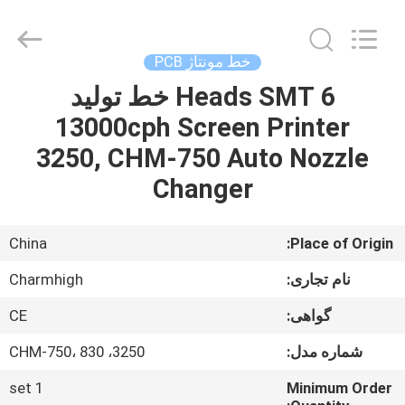
2016
-
2026
CHARMHIGH
TECHNOLOGY
خط مونتاژ PCB
LIMITED.
All
Rights
6 Heads SMT خط تولید
خانه
Reserved.
13000cph Screen Printer
محصولات
3250, CHM-750 Auto Nozzle
Changer
فیلم
China
Place of Origin:
درباره
نام تجاری:
Charmhigh
ما
گواهی:
CE
تور
شماره مدل:
3250، CHM-750، 830
کارخانه
1 set
Minimum Order