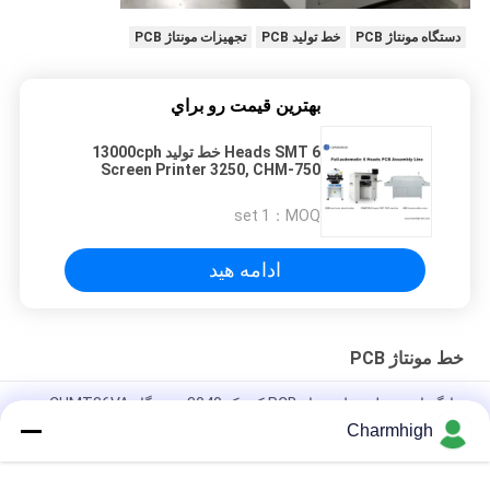
دستگاه مونتاژ PCB
خط تولید PCB
تجهیزات مونتاژ PCB
بهترين قيمت رو براي
6 Heads SMT خط تولید 13000cph
Screen Printer 3250, CHM-750
Auto Nozzle Changer
1 set
MOQ：
ادامه هید
خط مونتاژ PCB
چاپگر استنسیل خط مونتاژ PCB کوچک 3040 , دستگاه CHMT36VA
Smt , 420 Reflow Oven
Charmhigh
چاپگر استنسیل 3040 / CHMT48VB + فیدر ارتعاشی ، SMT PCB
مونتاژ خط / کوره Reflow BRT-420