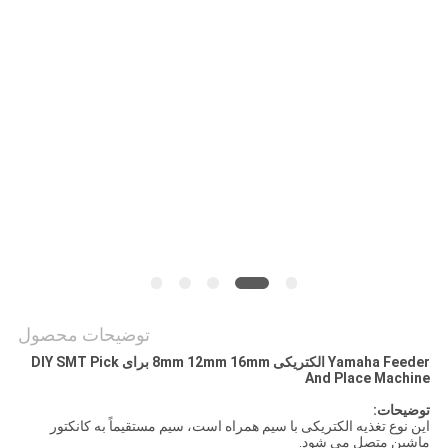
نقشه
سایت
سیاست
حفظ
حریم
خصوصی
توضیحات محصول
Yamaha Feeder الکتریکی 8mm 12mm 16mm برای DIY SMT Pick
And Place Machine
توضیحات:
این نوع تغذیه الکتریکی با سیم همراه است، سیم مستقیماً به کانکتور
ماشین متصل می شود.