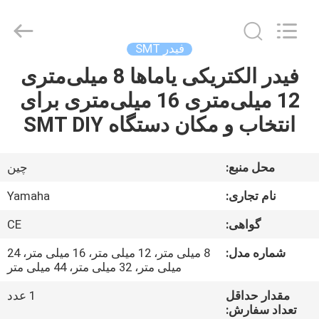
2016
-
2026
CHARMHIGH
TECHNOLOGY
فیدر SMT
LIMITED.
All
Rights
فیدر الکتریکی یاماها 8 میلی‌متری
خانه
Reserved.
12 میلی‌متری 16 میلی‌متری برای
محصولات
انتخاب و مکان دستگاه SMT DIY
فیلم
محل منبع:
چین
نام تجاری:
Yamaha
درباره
گواهی:
CE
ما
شماره مدل:
8 میلی متر، 12 میلی متر، 16 میلی متر، 24
میلی متر، 32 میلی متر، 44 میلی متر
تور
مقدار حداقل
1 عدد
کارخانه
تعداد سفارش: