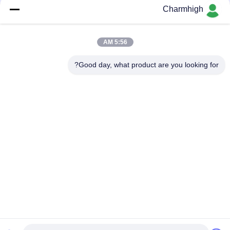
Charmhigh
Yamaha Electric Feeder 8 12 16 24mm برای DIY Pick and Place
Machine ، Charmhigh SMT Machine
5:56 AM
فوجی NXT برقی SMT فیدر 8/12/16/24 میلی متر برای دستگاه
انتخاب و قرارگیری Charmhigh CHM-860 861 863
Good day, what product are you looking for?
دسته بندی های محبوب
همه
انتخاب و قرار دادن 
خط تولید Smt
دستگاه SMT
کوره بازگرداندن SMT
پرینتر استنسیل
دستگاه SMT کوچک
فیدر SMT
انتخاب و قرار دادن 
خط مونتاژ PCB
دستگاه SMD