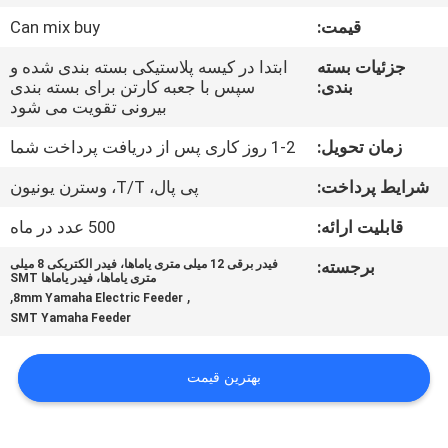
قیمت:
Can mix buy
کنترل
جزئیات بسته
ابتدا در کیسه پلاستیکی بسته بندی شده و
کیفیت
بندی:
سپس با جعبه کارتن برای بسته بندی
بیرونی تقویت می شود
با
زمان تحویل:
1-2 روز کاری پس از دریافت پرداخت شما
ما
شرایط پرداخت:
پی پال، T/T، وسترن یونیون
تماس
قابلیت ارائه:
500 عدد در ماه
بگیرید
برجسته:
فیدر برقی 12 میلی متری یاماها، فیدر الکتریکی 8 میلی
متری یاماها، فیدر یاماها SMT
,
,
8mm Yamaha Electric Feeder
خبر
SMT Yamaha Feeder
SHOPPING
بهترین قیمت
ON
LINE