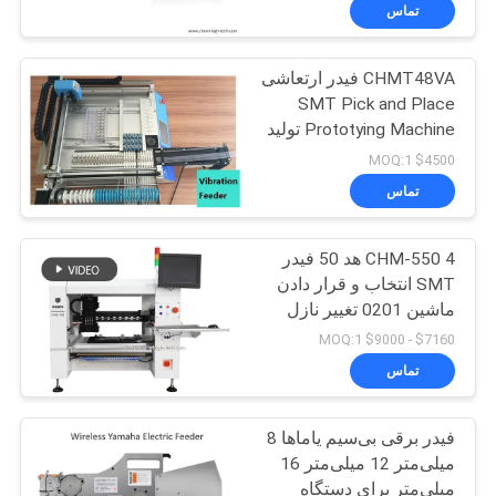
تماس
کنترل
CHMT48VA فیدر ارتعاشی
کیفیت
SMT Pick and Place
Prototying Machine تولید
با
دسته ای
$4500 MOQ:1
ما
تماس
تماس
CHM-550 4 هد 50 فیدر
بگیرید
SMT انتخاب و قرار دادن
ماشین 0201 تغییر نازل
خبر
خودکار
$7160 - $9000 MOQ:1
تماس
SHOPPING
فیدر برقی بی‌سیم یاماها 8
ON
میلی‌متر 12 میلی‌متر 16
LINE
میلی‌متر برای دستگاه