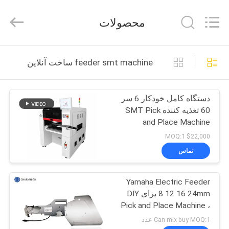
2016
-
2026
محصولات
CHARMHIGH
TECHNOLOGY
LIMITED.
All
Rights
خانه
Reserved.
feeder smt machine ساخت آنلاین
محصولات
دستگاه کامل خودکار 6 سر
60 تغذیه کننده SMT Pick
فیلم
and Place Machine
TM06 CPK≥1.0
$22,000 MOQ:1
درباره
تماس
ما
Yamaha Electric Feeder
8 12 16 24mm برای DIY
تور
Pick and Place Machine ،
کارخانه
Charmhigh SMT Machine
Can mix buy MOQ:1 عدد