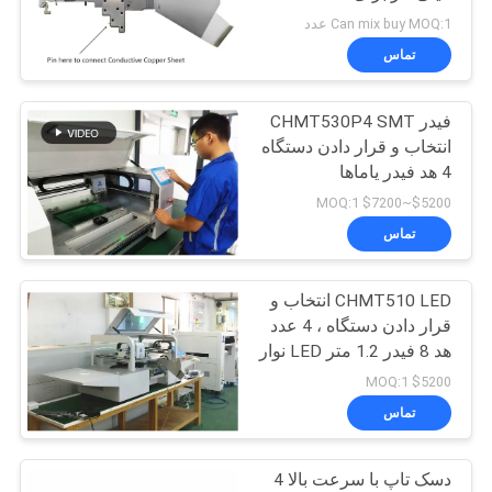
انتخاب و مکان DIY SMT،
Can mix buy MOQ:1 عدد
دستگاه Charmhigh SMT
نقشه
تماس
سایت
فیدر CHMT530P4 SMT
انتخاب و قرار دادن دستگاه
سیاست
4 هد فیدر یاماها
حفظ
$5200~$7200 MOQ:1
تماس
حریم
خصوصی
CHMT510 LED انتخاب و
قرار دادن دستگاه ، 4 عدد
هد 8 فیدر 1.2 متر LED نوار
کوچک دستگاه SMT
$5200 MOQ:1
تماس
دسک تاپ با سرعت بالا 4