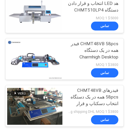
هد LED انتخاب و قرار دادن
دستگاه CHMT510LP4
1.2m LED نوار دستگاه
$5000 MOQ:1
SMT کوچک
تماس
CHMT48VB 58pcs فیدر
همه در یک دستگاه
Charmhigh Desktop
انتخاب و نصب دستگاه
$3800 MOQ:1
SMT کوچک دستگاه
تماس
فیدرهای CHMT48VB
58pcs همه در یک دستگاه
انتخاب دسکتاپ و قرار
دادن ماشین SMT کوچک
$3800 including shipping DHL MOQ:1
تماس