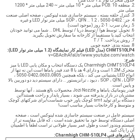
جدول متحرک نوار LED 1.2 متر)
2. منطقه PCB: 10 میلی متر * 10 میلی متر ~ 240 میلی متر * 1200
میلی متر
3. کنترل حلقه بسته ، سیستم جاسازی شده لینوکس ، صفحه اصلی صنعت
4. جز:: 0402-5050 ، SOP ، QFN ... 1.2 میلی متر نوار LED و غیره
5. زمان سرب: 1-2 روز (موجود است).
6. تحویل: توسط هوا / توسط دریا / توسط DHL ... شما می توانید خودتان
انتخاب کنید.یا مستقیماً از کارخانه ما سفارش تحویل بگیرید.
7. روش پرداخت: T / T
8. بسته بندی: جعبه چوبی
CHMT510LP4 (مدل LED) فیلم کار نمایشگاه (1.2 میلی متر نوار LED):
www.youtube.com/watch؟v=GBAclhAfaUs
شرح:
Charmhigh CHMT510LP4 یک دستگاه انتخاب و مکان یابی LED با میز
متحرک 1.2M است و دارای 4 هد با 8 عدد فیدر یاماها است.این نه تنها از
انواع LED پشتیبانی می کند ، بلکه همچنین 0402،0603،0805-5050 ،
SOP ، QFN ، LQFP ، دیود ، ترانزیستور ... دارای سیستم دید دو دوربین بالا
و پایین است.
فیدر پنوماتیک یاماها و Jozi Nozzle محصولات بالغ هستند ، آنها توسط
مشتریان در بازار پذیرفته می شوند ، بسیار پایدار و راحت هستند!این
دستگاه برای تولید smt کوچک یاور خوب شماست!برای شرکتهای کوچک
و متوسط ​​و کارخانجات بسیار مناسب است!
سیستم عامل در صنعت سیستم جاسازی شده لینوکس است ، صفحه
اصلی دستگاه توسط خود ما تحقیق شده است ، که قابل مقایسه تر از
سیستم ویندوز است و طول عمر بسیار طولانی تر است.لطفاً با اطمینان
آن را پاک کنید.
پارامترهای فنی Charmhigh CHM-510LP4: