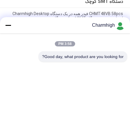
دستگاه SMT کوچک
CHMT48VB 58pcs فیدر همه در یک دستگاه Charmhigh Desktop
انتخاب و نصب دستگاه SMT کوچک دستگاه
Charmhigh
Charmhigh 7 Models Desktop SMT SMD SMD Pick and Place
Machine ، ماشین کوچک ماشین PCB
3:58 PM
CHMT36VB انتخاب و قرار دادن تجهیزات Charmhigh برای مونتاژ
PCB
Good day, what product are you looking for?
دسته بندی های محبوب
همه
انتخاب و قرار دادن 
خط تولید Smt
دستگاه SMT
کوره بازگرداندن SMT
پرینتر استنسیل
دستگاه SMT کوچک
فیدر SMT