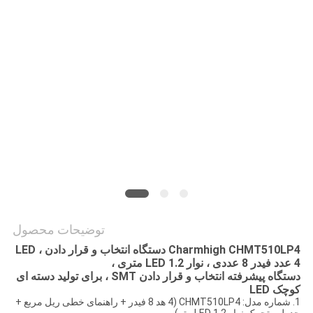
نقشه
سایت
سیاست
حفظ
حریم
خصوصی
توضیحات محصول
Charmhigh CHMT510LP4 دستگاه انتخاب و قرار دادن LED ،
4 عدد فیدر 8 عددی ، نوار LED 1.2 متری ،
دستگاه پیشرفته انتخاب و قرار دادن SMT ، برای تولید دسته ای
کوچک LED
1. شماره مدل: CHMT510LP4 (4 هد 8 فیدر + راهنمای خطی ریل مربع +