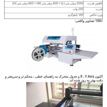
کاهش قدرت
2050 میلی متر (L) × 600 میلی متر (W) × 800 میلی متر (H)
قدرت
250 وات
وزن خالص
160 کیلوگرم
100٪ تصاویر واقعی:
اکنون X ، Y Axis و جدول متحرک به راهنمای خطی ، محکم تر و سریعتر و
دقت بهتر به روز شده اند: