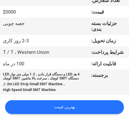
تعداد سفارش:
کنترل
قیمت:
$5000
کیفیت
جزئیات بسته
جعبه چوبی
بندی:
با
زمان تحویل:
2-3 روز کاری
ما
شرایط پرداخت:
T / T ، Western Union
تماس
قابلیت ارائه:
100 در ماه
بگیرید
برجسته:
4 هد LED و دستگاه قرار دادن ، 1.2 میلی متر نوار LED
دستگاه SMT کوچک ، سرعت بالا ماشین SMT کوچک
,
,
1.2m LED Strip Small SMT Machine
خبر
High Speed Small SMT Machine
SHOPPING
بهترین قیمت
ON
LINE