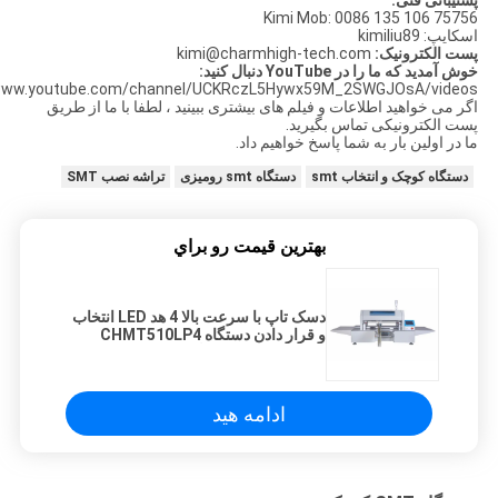
پشتیبانی فنی:
Kimi Mob: 0086 135 106 75756
اسکایپ: kimiliu89
پست الکترونیک:
kimi@charmhigh-tech.com
خوش آمدید که ما را در YouTube دنبال کنید:
ww.youtube.com/channel/UCKRczL5Hywx59M_2SWGJOsA/videos
اگر می خواهید اطلاعات و فیلم های بیشتری ببینید ، لطفا با ما از طریق
پست الکترونیکی تماس بگیرید.
ما در اولین بار به شما پاسخ خواهیم داد.
دستگاه کوچک و انتخاب smt
دستگاه smt رومیزی
تراشه نصب SMT
بهترين قيمت رو براي
دسک تاپ با سرعت بالا 4 هد LED انتخاب
و قرار دادن دستگاه CHMT510LP4
1.2m LED نوار دستگاه SMT کوچک
ادامه هید