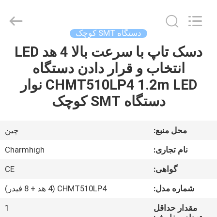
2016
-
2026
CHARMHIGH
TECHNOLOGY
دستگاه SMT کوچک
LIMITED.
All
Rights
دسک تاپ با سرعت بالا 4 هد LED
خانه
Reserved.
انتخاب و قرار دادن دستگاه
محصولات
CHMT510LP4 1.2m LED نوار
دستگاه SMT کوچک
فیلم
محل منبع:
چین
درباره
نام تجاری:
Charmhigh
ما
گواهی:
CE
تور
شماره مدل:
CHMT510LP4 (4 هد + 8 فیدر)
کارخانه
مقدار حداقل
1