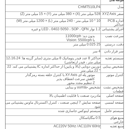
مولفه های
مدل
CHMT510LP4
سفر XYZ Axis
528 میلی متر (X) × 380 میلی متر (Y) × 15 میلی متر (Z)
اندازه PCB
10 * 10 میلی متر - 240 میلی متر (L) × 1200 میلی متر (W)
حداکثر
اجزای پشتیبانی
1.2 نوار LED ، 0402-5050 ، SOP ، QFN و غیره
سرعت نصب
بدون دید: 11000cph
با Vision: 5500cph
دقت، درستی
25 0.025 میلی متر
سر قرار دادن
4 سر
سیستم تغذیه
حداکثر 8 عدد فیدر پنوماتیک 8 میلی متری (سایر گزینه ها: 12،16،24
میلی متر ، فیدر ارتعاشی)
تشخیص بینایی
دوربین دوتایی (بالا و پایین) از حداکثر اندازه IC پشتیبانی می کند: 22
* ​​22 میلی متر
کنترل موتور
موتور پله ای XY Axis با کنترل حلقه بسته رمزگذار
کاهش سرعت انعطاف پذیر
Z تنظیم مجدد محور
تشخیص نشت
تشخیص خلاuum و بینایی
قطعات
صفحه اصلی
مادربرد صنعت با قابلیت اطمینان بالا
صفحه لمسی
صفحه نمایش 7 اینچی صنعت ، کنترل اکسترنال ماوس پشتیبانی می
شود
سیستم عامل
سیستم لینوکس جاسازی شده
منبع هوای
0.5 مگاپاسکال
خارجی
منبع تغذیه
AC220V 50Hz / AC110V 60Hz