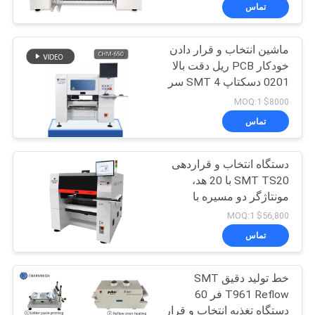
تماس
کنترل
ماشین انتخاب و قرار دادن
کیفیت
خودکار PCB ریل دقت بالا
0201 دسکتاپ SMT 4 سر
با
CHM-650
$8000 MOQ:1
ما
تماس
تماس
دستگاه انتخاب و قراردهی
بگیرید
SMT TS20 با 20 هد،
مونتاژگر دو مسیره با
خبر
سرعت بالا
$56,800 MOQ:1
تماس
SHOPPING
خط تولید دقیق SMT
ON
T961 Reflow فر 60
LINE
دستگاه تغذیه انتخاب و قرار