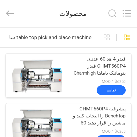
2016
-
2026
محصولات
CHARMHIGH
TECHNOLOGY
LIMITED.
All
Rights
خانه
Reserved.
table top pick and place machine ساخت آنلاین
محصولات
فیدر 4 هد 60 عددی
CHMT560P4 فیدر
فیلم
پنوماتیک یاماها Charmhigh
SMT دستگاه انتخاب و
$6250 MOQ:1
قرار دادن
درباره
تماس
ما
پیشرفته CHMT560P4
Benchtop را انتخاب کنید و
تور
ماشین را قرار دهید 60
کارخانه
فیدر 4 هد
$6200 MOQ:1