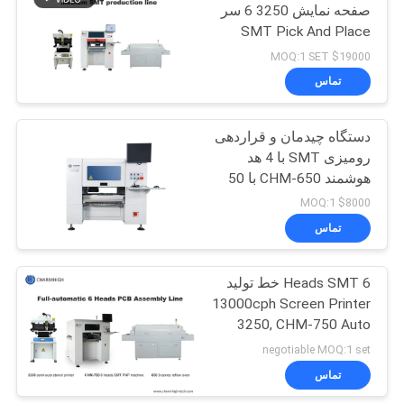
صفحه نمایش 3250 6 سر
SMT Pick And Place
Machine 830 فر
$19000 MOQ:1 SET
تماس
دستگاه چیدمان و قراردهی
رومیزی SMT با 4 هد
هوشمند CHM-650 با 50
فیدر
$8000 MOQ:1
تماس
6 Heads SMT خط تولید
13000cph Screen Printer
3250, CHM-750 Auto
Nozzle Changer
negotiable MOQ:1 set
تماس