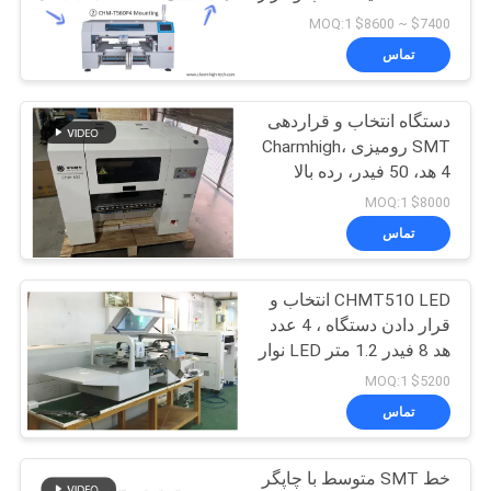
دادن دستگاه
$7400 ~ $8600 MOQ:1
نقشه
تماس
سایت
دستگاه انتخاب و قراردهی
SMT رومیزی Charmhigh،
سیاست
4 هد، 50 فیدر، رده بالا
حفظ
$8000 MOQ:1
تماس
حریم
خصوصی
CHMT510 LED انتخاب و
قرار دادن دستگاه ، 4 عدد
هد 8 فیدر 1.2 متر LED نوار
کوچک دستگاه SMT
$5200 MOQ:1
تماس
خط SMT متوسط با چاپگر