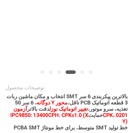
نقشه
سایت
سیاست
حفظ
حریم
خصوصی
توضیحات محصول
بالاترین پیکربندی 6 سر SMT انتخاب و مکان ماشین ربات
3 قطعه اتوماتیک PCB ناقل،
محور Y دوگانه
، 6 سر 50
تغذیه، سرو موتور،
تغییر اتوماتیک نوزل
دقت بالاتر
آزمون
CPK، 0201
حمایت
IPC9850: 13400CPH. CPK≥1.0 (X
Y)
خط تولید SMT متوسط، برای خط مونتاژ PCBA SMT