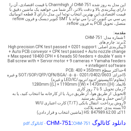
این مدل به روز شده CHM-751 از Charmhigh با قیمت اقتصادی، آن را
دارای پیکربندی بالا و دقت بالاتر، اگر شما می خواهید یک ماشین دقیق با
قیمت اقتصادی،اين بهترين انتخاب توئه! اين مدل داراي 3 قطعه اتوماتيك
پي سي بي کنوير، آن را مي تواند با SMT کنوير ديسک و فرون reflow
متصل، تحویل PCB به فرون reflow.
مقدمه:
1شماره مدل: CHM-751
2برند: چارم های
3پیکربندی اصلی: High precision CPK test passed + 0201 support
+ Auto PCB conveyor + CPK test passed + Auto nozzle change
+ Max speed 18400 CPH + 6 heads 50 feeders + double Y axis +
Ball screw with + Servor motor + 9 cameras + Yamaha feeders
+ intelligent software
4حداکثر سطح PCB: 400 × 350mm
5اجزای: 0201/0402/0603 ۰۵۰۵۰/SOT/SOP/QFP/QFN/BGA و غیره
(مقاوم/کاپیسیتور/دیود/تریود/LED/IC و غیره)
6ابعاد: 1280mm ((L) × 1190mm ((W) × 1470mm ((H)
7زمان تحویل: 5 تا 7 روز کاری
8تحویل: از طریق هوا، از طریق دریا، یا از کارخانه ما انتخاب کنید، یا به
آژانس حمل و نقل بفرستید
9روش پرداخت: انتقال بانکی (T/T) کارت اعتباری W/U
10بسته بندی: جعبه پلاکت
11کد HS: 847989.62.00 (ماشين انتخاب و قرار دادن)
دانلود کاتالوگ CHM-751:
CHM-751 - کاتالوگ.pdf