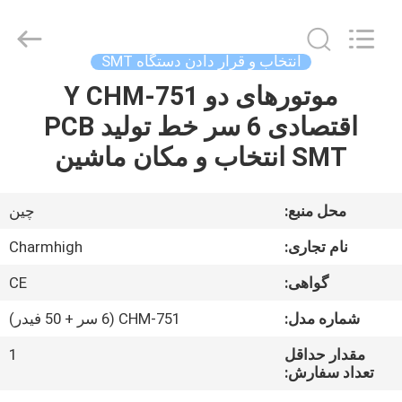
2016
-
2026
CHARMHIGH
TECHNOLOGY
انتخاب و قرار دادن دستگاه SMT
LIMITED.
All
Rights
موتورهای دو Y CHM-751
خانه
Reserved.
اقتصادی 6 سر خط تولید PCB
محصولات
SMT انتخاب و مکان ماشین
فیلم
محل منبع:
چین
نام تجاری:
Charmhigh
درباره
گواهی:
CE
ما
شماره مدل:
CHM-751 (6 سر + 50 فیدر)
تور
مقدار حداقل
1
تعداد سفارش:
کارخانه