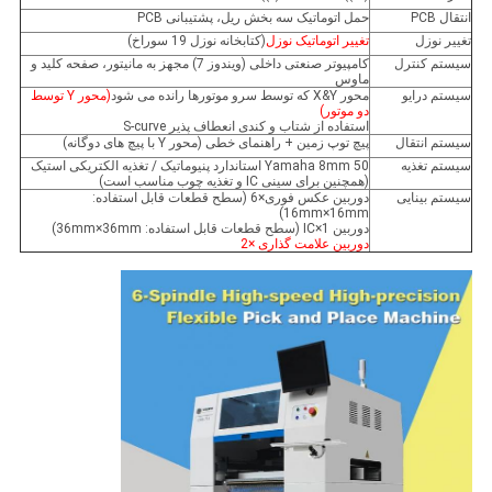
انتقال PCB
حمل اتوماتیک سه بخش ریل، پشتیبانی PCB
تغییر نوزل
تغییر اتوماتیک نوزل
(کتابخانه نوزل 19 سوراخ)
سیستم کنترل
کامپیوتر صنعتی داخلی (ویندوز 7) مجهز به مانیتور، صفحه کلید و
ماوس
سیستم درایو
محور X&Y که توسط سرو موتورها رانده می شود
(محور Y توسط
دو موتور)
استفاده از شتاب و کندی انعطاف پذیر S-curve
سیستم انتقال
پیچ توپ زمین + راهنمای خطی (محور Y با پیچ های دوگانه)
سیستم تغذیه
50 Yamaha 8mm استاندارد پنیوماتیک / تغذیه الکتریکی استیک
(همچنین برای سینی IC و تغذیه چوب مناسب است)
سیستم بینایی
دوربین عکس فوری×6 (سطح قطعات قابل استفاده:
16mm×16mm)
دوربین IC×1 (سطح قطعات قابل استفاده: 36mm×36mm)
دوربین علامت گذاری ×2