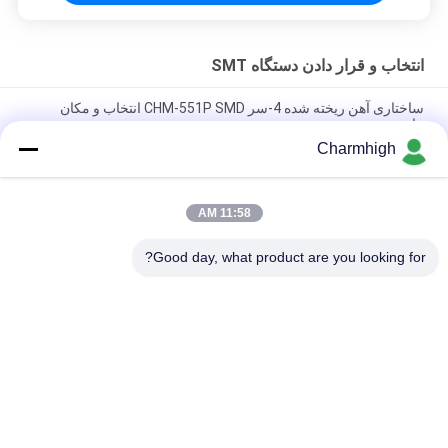
انتخاب و قرار دادن دستگاه SMT
ساختاری آهن ریخته شده 4-سر CHM-551P SMD انتخاب و مکان
ماشین
Charmhigh
طراحی باریک و دقیق ماژول TC06 SMT انتخاب و قرار دادن ماشین 6
سر پشتیبانی 01005
11:58 AM
Charmhigh TM08 PCBA تولید SMT تراشه نصب کننده ماشین
CPK≥1.0
Good day, what product are you looking for?
دسته بندی های محبوب
همه
انتخاب و قرار دادن 
خط تولید Smt
دستگاه SMT
کوره بازگرداندن SMT
پرینتر استنسیل