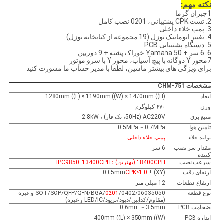
نکته مهم:
1جبران گرما
2. تست CPK پشتیبانی، 0201 نصب کامل
3. پمپ خلاء داخلی
4. تغییر اتوماتیک نوزل (19 مجموعه از کتابخانه نوزل)
5. دستگاه پشتیبانی PCB
6. 6 سر + 50 Yamaha خوراک پشته + 9 دوربین
7محور Y دوگانه با پیچ آسیاب، محور Y با سرو موتور
برای ویژگی های بیشتر ماشین، لطفا با مدیر حساب ما مشورت کنید
مشخصات CHM-751
ابعاد
1280mm ((L) × 1190mm ((W) × 1470mm ((H)
وزن
۶۷۰ کیلوگرم
منبع برق
AC220V (50Hz، تک فاز) ، 2.8kW
تامین هوا
0.5MPa ~ 0.7MPa
تولید خلاء
پمپ خلاء داخلی
مقدار سر نصب
6 سر
کننده
سرعت نصب
18400CPH (بهترین) ؛ IPC9850: 13400CPH
ارتقای دقت
(XY) ± 0.05mm
CPK≥1.0
ارتفاع قطعات
12 میلی متر
نوع قطعه
/0402/06035050/SOT/SOP/QFP/QFN/BGA و غیره
0201
(مقاوم/کدابین/دیود/تریود/LED/IC و غیره)
ضخامت PCB
0.6mm ~ 3.5mm
اندازه PCB
400mm ((L) × 350mm ((W)