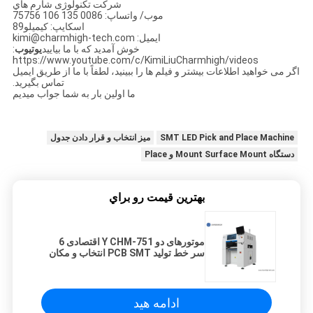
شركت تكنولوژى شارم هاي
موب/ واتساپ: 0086 135 106 75756
اسکایپ: کیمیلو89
ایمیل: kimi@charmhigh-tech.com
خوش آمديد که با ما بياييد
یوتیوب
:
https://www.youtube.com/c/KimiLiuCharmhigh/videos
اگر می خواهید اطلاعات بیشتر و فیلم ها را ببینید، لطفاً با ما از طریق ایمیل
تماس بگیرید.
ما اولين بار به شما جواب ميديم
SMT LED Pick and Place Machine
میز انتخاب و قرار دادن جدول
دستگاه Mount Surface Mount و Place
بهترين قيمت رو براي
موتورهای دو Y CHM-751 اقتصادی 6
سر خط تولید PCB SMT انتخاب و مکان
ماشین
ادامه هید