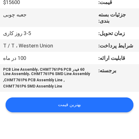
قیمت:
$15600
کنترل
جزئیات بسته
جعبه چوبی
بندی:
کیفیت
زمان تحویل:
3-5 روز کاری
با
شرایط پرداخت:
T / T ، Western Union
ما
قابلیت ارائه:
100 در ماه
تماس
برجسته:
60 فیدر PCB Line Assembly، CHMT761P6 PCB
بگیرید
Line Assembly، CHMT761P6 SMD Line Assembly
,
,
CHMT761P6 PCB Assembly Line
CHMT761P6 SMD Assembly Line
خبر
بهترین قیمت
SHOPPING
ON
LINE