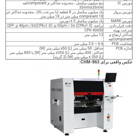
دوربین IC
پنج میلیون پیکسل ، محدوده حداکثر م componentلفه
35mmx35mm
دوربین پرواز
یک میلیون پیکسل در 8 قطعه (با سرعت بالا) ، محدوده حداکثر جز
component 18 میلی متر در 18 میلی متر
دوربین MARK
یک میلیون پیکسل x 2 دوربین
دقت قرار دادن
تراشه: μ 50μm / 3σ (CPK≥1.0) ؛QFP: μ 40μm /3σ(CPK≥1.0)
سرعت بهینه
43000 CPH
حداکثر ارتفاع م
12 میلی متر
componentلفه
ضخامت PCB
0.6 ~ 3.5 میلی متر
اندازه PCB
حداقل: 50 میلی متر (L) x50 میلی متر (W)
حداکثر: 430 میلی متر (L) x350 میلی متر (W) یا 800 میلی متر
(L) x 350 میلی متر (W) (2 گزینه)
عکس واقعی برای CHM-863: