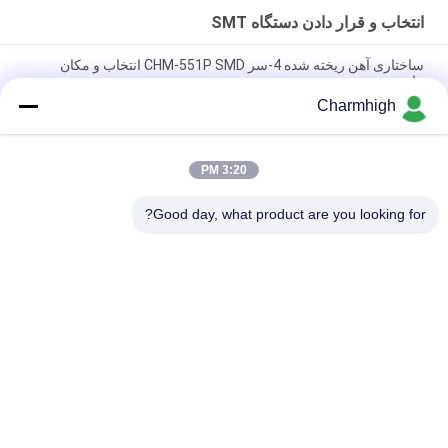
انتخاب و قرار دادن دستگاه SMT
ساختاری آهن ریخته شده 4-سر CHM-551P SMD انتخاب و مکان
ماشین
Charmhigh
طراحی باریک و دقیق ماژول TC06 SMT انتخاب و قرار دادن ماشین 6
سر پشتیبانی 01005
3:20 PM
Charmhigh TM08 PCBA تولید SMT تراشه نصب کننده ماشین
CPK≥1.0
Good day, what product are you looking for?
دسته بندی های محبوب
همه
انتخاب و قرار دادن 
خط تولید Smt
دستگاه SMT
کوره بازگرداندن SMT
پرینتر استنسیل
دستگاه SMT کوچک
فیدر SMT