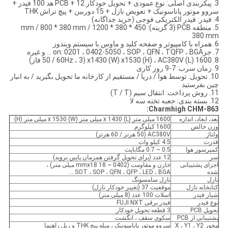
3. پیکربندی اصلی: نوع عمودی + تحویل خودکار PCB + 12 هد 100 فیدر +
سروو موتور پاناسونیک + تعویض نازل + 15 دوربین + پیچ تراش THK
4. فیدر: فیدر الکتریکی فوجی (خرید جداگانه)
5. منطقه PCB (3 گزینه): 450 * 380 mm / 800 * 380 mm / 1200 *
380 mm
6. همراه با کامپیوتر و صفحه کلید و ماوس با سیستم ویندوز
7. جزon: 0201 ، 0402-5050 ، SOP ، QFN ، TQFP ، BGA ... و غیره
8. 1600 (L) x1430 (W) x1530 (H) ، AC380V (50 / 60Hz ، 3 فاز)
9. زمان سرب: 7-9 روز کاری
10. تحویل: توسط هوا / دریا / مستقیم از کارخانه ما تحویل بگیرید / به انبار
چین بفرستید
11. روش پرداخت: انتقال سیم (T / T)
12. بسته بندی: جعبه تخته سه لا
Charmhigh CHM-863:
بعد، ابعاد، اندازه
1600 میلی متر (L) x 1430 میلی متر (W) x 1530 میلی متر (H)
وزن خالص
1600 کیلوگرم
ولتاژ
AC380V (50 هرتز / 60 هرتز)
قدرت
4.5 کیلو وات
کمپرسور هوا
0.5 ~ 0.7 مگابایت
سر
12 عدد (برای تحویل گرفتن همزمان پایین بروید)
اجزای پشتیبانی
خازن و مقاومت (0402 ~ 18 mmx18 میلی متر) ،
شده
SOT ، SOP ، QFN ، QFP ، LED ، BGA ...
نازل
نازل سامسونگ
کتابخانه نازل
موقعیت 37 (تغییر خودکار نازل)
شیار فیدر
اسلات 100 عدد (8 میلی متر)
نوع فیدر
فیدر برقی FUJI NXT
تحویل PCB
3 قطعه تحویل خودکار
پشتیبانی از PCB
سکوی سقف ، انگشت
محور X ، Y1 ، Y2
سروو موتور پاناسونیک ، میله پیچ THK و ریل راهنما