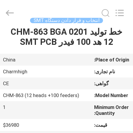
2016
-
2026
CHARMHIGH
TECHNOLOGY
انتخاب و قرار دادن دستگاه SMT
LIMITED.
All
Rights
خط تولید CHM-863 BGA 0201
خانه
Reserved.
12 هد 100 فیدر SMT PCB
محصولات
China
Place of Origin:
فیلم
نام تجاری:
Charmhigh
گواهی:
CE
درباره
CHM-863 (12 heads +100 feeders)
Model Number:
ما
1
Minimum Order
Quantity:
تور
قیمت:
$36980
کارخانه