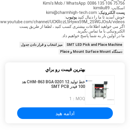
Kimi's Mob / WhatsApp: 0086 135 106 75756
اسکایپ: kimiliu89
پست الکترونیک:
kimi@charmhigh-tech.com
خوش آمدید تا ما را دنبال کنید
یوتیوب
:
ww.youtube.com/channel/UCKRczL5Hywx59M_2SWGJOsA/videos
اگر می خواهید اطلاعات بیشتری کسب کنید ، لطفا از طریق پست
الکترونیکی با ما تماس بگیرید.
ما در اولین بار به شما پاسخ خواهیم داد.
SMT LED Pick and Place Machine
میز انتخاب و قرار دادن جدول
دستگاه Mount Surface Mount و Place
بهترين قيمت رو براي
خط تولید CHM-863 BGA 0201 12 هد
100 فیدر SMT PCB
1
MOQ：
ادامه هید