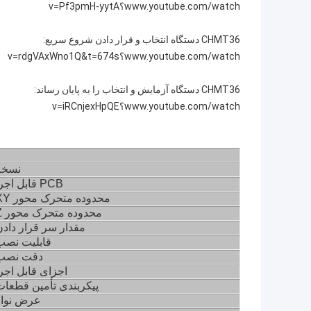
www.youtube.com/watch؟v=Pf3pmH-yytA
CHMT36 دستگاه انتخاب و قرار دادن شروع سریع:
www.youtube.com/watch؟v=rdgVAxWno1Q&t=674s
CHMT36 دستگاه آزمایش و انتخاب را به پایان رساند:
www.youtube.com/watch؟v=iRCnjexHpQE
نسخه
PCB قابل اجرا
محدوده متحرک محور XY
محدوده متحرک محور Z
مقدار سر قرار دادن
قابلیت نصب
دقت نصب
اجزای قابل اجر
پیکربندی تأمین قطعات
عرض نوار