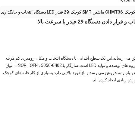
16mm 
,
CHMT36 ماشین SMT کوچک
,
29 فیدر LED دستگاه انتخاب و جایگذاری
ین مدل را به فروش می رساند.این یک سطح ابتدایی با دستگاه انتخاب و مکان رومیزی کم هزینه
برای سازندگان نمونه اولیه ، علاقه مندان ، توسعه دهندگان و گروه های توسعه و تولید LED است.سازگار با 0402-5050 ، SOP ، QFN ... انواع
بازار به فروش می رسد و بازخورد بالایی دارد.بسیاری از کارخانه های کوچک