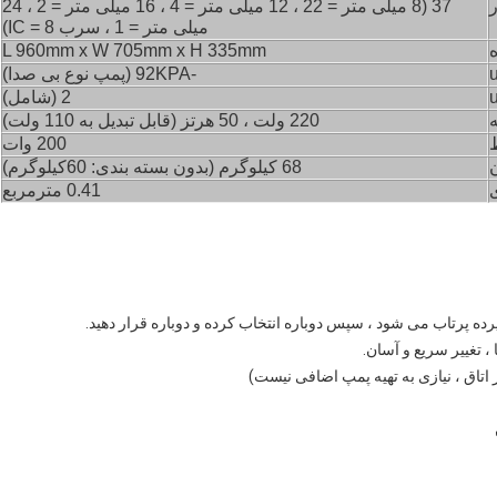
37 (8 میلی متر = 22 ، 12 میلی متر = 4 ، 16 میلی متر = 2 ، 24
میلی متر = 1 ، سرب IC = 8)
ه
L 960mm x W 705mm x H 335mm
-92KPA (پمپ نوع بی صدا)
2 (شامل)
ه
220 ولت ، 50 هرتز
(
قابل تبدیل به 110 ولت
)
200 وات
68 کیلوگرم (بدون بسته بندی: 60
کیلوگرم)
ی
0.41 مترمربع