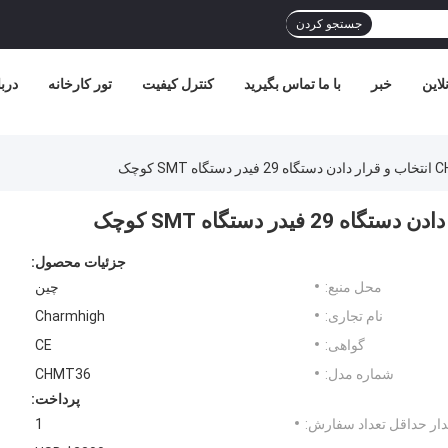
جستجو کردن
لاین
خبر
با ما تماس بگیرید
کنترل کیفیت
تور کارخانه
دربا
 کوچک
جزئیات محصول:
محل منبع:
چین
نام تجاری:
Charmhigh
گواهی:
CE
شماره مدل:
CHMT36
پرداخت:
ار حداقل تعداد سفارش:
1