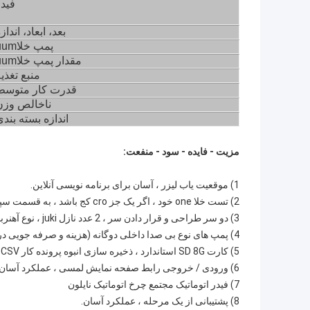
فیدر
بعد، ابعاد، انداز
پمپ خلاuum
مقدار پمپ خلاuum
منبع تغذی
قدرت کار متوسط
ناخالص
وزن
اندازه بسته بند
مزیت - فایده - سود - منفعت:
1) موقعیت یاب لیزر ، آسان برای برنامه نویسی آنلاین.
2) تست خلا one خود ، اگر یک جز cro کج باشد ، به قسمت سپرده پرتاب می شود ، سپس دوباره انتخاب کرده و دوباره قرار دهید.
3) دو سر طراحی و قرار دادن سر ، 2 عدد نازل juki ، نوع آهنربا ، تغییر سریع و آسان.
4) پمپ های نوع بی صدا داخلی دوگانه (هزینه و صرفه جویی در اتاق ، نیازی به تهیه پمپ اضافی نیست)
5) کارت SD 8G استاندارد ، ذخیره سازی انبوه پرونده کار CSV
6) ورودی / خروجی رابط صفحه نمایش لمسی ، عملکرد آسان
7) فیدر اتوماتیک مجتمع چرخ اتوماتیک نایلون
8) پشتیبانی از یک مرحله ، عملکرد آسان.