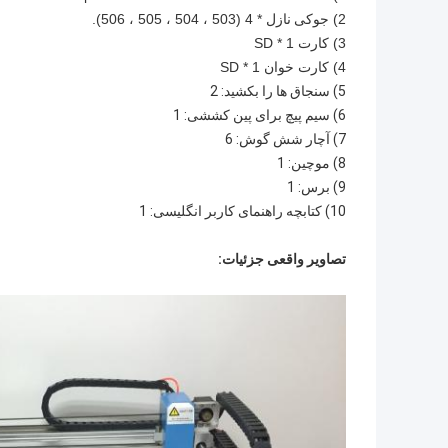
2)
جوکی
نازل * 4 (503 ، 504 ، 505 ، 506).
3) کارت SD * 1
4) کارت خوان SD * 1
5) سنجاق ها را بکشید: 2
6) سیم پیچ برای پین کششی: 1
7) آچار شش گوش: 6
8) موچین: 1
9) برس: 1
10) کتابچه راهنمای کاربر انگلیسی: 1
تصاویر واقعی جزئیات: