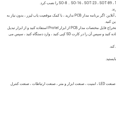
12) سیستم عامل نرم افزار داخلی ، پشتیبانی از برنامه نویسی آنلاین: اگر برنامه مدار PCB ندارید ، با کمک موقعیت یاب لیزر ، بدون نیاز به
ن کنید.
13) برنامه نویسی آسان فقط 5 دقیقه طول می کشد: برای استخراج فایل مختصات مدار PCB از ابزار Protel استفاده کنید و از ابزار تبدیل
فرمت که در اختیارتان قرار دادیم برای تبدیل فرمت فایل استفاده کنید و سپس آن را در کارت SD کپی کنید ، وارد دستگاه کنید ، سپس می
صنعت لوازم خانگی ، صنعت الکترونیک اتومبیل ، صنعت برق ، صنعت LED ، امنیت ، صنعت ابزار و متر ، صنعت ارتباطات ، صنعت کنترل