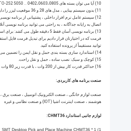
10) آیا می توان بسته های 0402،0603،0805 ... 5050 SO-8 ... SO-16 ، SOT-23 ، SOT-89 ، TO-252 را نصب کرد.
11) بدون سیستم بینایی ، مدل های 28 و 36 موقعیت لیزر را دارند.
اتصال به رایانه جداگانه ، به راحتی می توانید برنامه نویسی آنلای
توانید مستقیماً از پرونده استفاده کنید.
14) استاندارد سازی بسته بندی حمل و نقل ایمن را تضمین می کند.
15) کوچک و سبک: نصب ساده ، حمل و نقل راحت.
16) حداکثر قدرت کار بیش از 200 وات ، با قدرت زیر 80 وات بایستید.
صنعت برنامه های کاربردی:
هوشمند ، صنعت اینترنت اشیا (IOT) و صنعت نظامی و غیره
لوازم جانبی استاندارد CHMT36:
1) SMT Desktop Pick and Place Machine CHMT36 * 1