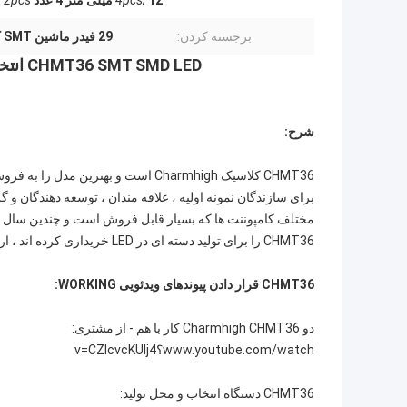
12 میلی متر 4 عدد
4pcs;
2pcs;<
برجسته کردن:
29 فیدر ماشین SMT کوچک
CHMT36 SMT SMD LED انتخاب و قرار دادن دستگاه 29 فیدر با سرعت بالا
شرح:
CHMT36 کلاسیک Charmhigh است و بهتر
مختلف کامپوننت ها.که بسیار قابل فروش است و چندین سال در 
CHMT36 را برای تولید دسته ای در LED خریداری کرده اند ، ارزش زیادی ایجاد کرده اند.
CHMT36 قرار دادن پیوندهای ویدئویی WORKING:
دو Charmhigh CHMT36 کار با هم - از مشتری:
www.youtube.com/watch؟v=CZIcvcKUIj4
CHMT36 دستگاه انتخاب و محل تولید: