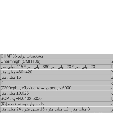
مشخصات برای
CHMT36
Charmhigh (CMHT36)
20 میلی متر * 20 میلی متر-380 میلی متر * 415 میلی متر
420
×
460 میلی متر
15 میلی متر
2
6000 جز per در ساعت (حداکثر: 7200cph)
0.025 میلی متر
±
ا
0402-5050
،
SOP ، QFN
حلقه نوار ، بسته عمده (IC)
8 میلی متر ، 12 میلی متر ، 16 میلی متر ، 24 میلی متر