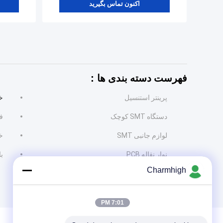
اکنون تماس بگیرید
فهرست دسته بندی ها：
پرینتر استنسیل
خط
دستگاه SMT کوچک
فی
لوازم جانبی SMT
خط
نوار نقاله PCB
بار
Charmhigh
7:01 PM