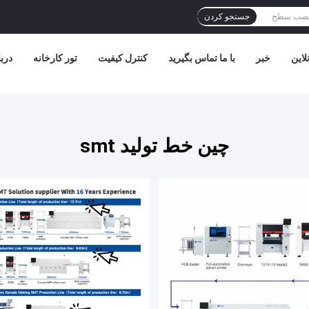
جستجو کردن
لاین
خبر
با ما تماس بگیرید
کنترل کیفیت
تور کارخانه
دربا
چین خط تولید smt