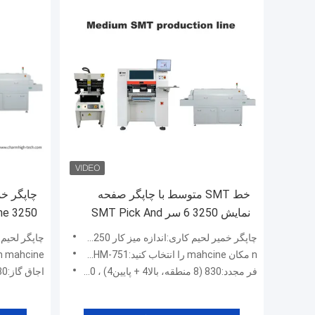
خط SMT متوسط با چاپگر صفحه
نمایش 3250 6 سر SMT Pick And
Place Machine 830 فر
و محل CHMT ، اجاق گاز 830
چاپگر خمیر لحیم کاری:اندازه میز کار 3250 (320*500 میلی متر)
چاپگر لحیم کاری لحیم 
n مکان mahcine را انتخاب کنید:Charmhigh CHM-751 (6 سر، 50 اسلات فیدر)
n mahcine را انتخاب کنید:armhigh 860 861 863
فر مجدد:830 (8 منطقه، بالا4 + پایین4) ، 380 ولت
اجاق گاز:830 (8 منطقه ، up4 + down4)