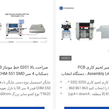
چاپگر خمیر لحیم کاری PCB
صراحت ب
Assembly Line 3250 ، دستگاه انتخاب
و مکان ماشین فر T962C
کاری:3250 (320 * 500 میلی متر)
چاپگر استنسیل:نوع دستی چاپگر با دقت
Ch
CHM-550:فیدر 4 سر 50 با نازل تعویض خودکار
T962C:نوع کشو سایز بزرگ 400x600mm