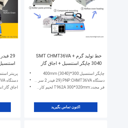
خط تولید گرم SMT CHMT36VA +
3040 چاپگر استنسیل + اجاق گاز
Reflow T962A
خط تولید 
چاپگر استنسیل:300*400mm (3040)
پرینتر استنسیل:44 * 32 
دستگاه PNP:CHMT36VA (29 فیدر 2 سر + دوربین دوتایی)
دستگاه pnp:CHMT48VA (29 فیدر 2 هد + دوربین دو دید)
فر مجدد:T962A 300*320mm لحیم کاری 1500W
اجاق گاز:اندازه لحیم ک
اکنون تماس بگیرید