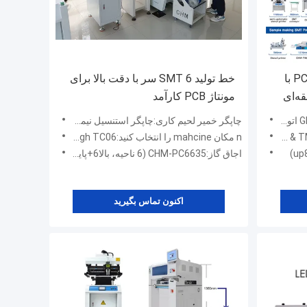
خط مونتاژ PCB SMT Charmhigh با
خط تولید SMT 6 سر با دقت بالا برای
مونتاژ PCB کارآمد
چاپگر خمیر لحیم کاری:چاپگر استنسیل نیمه خودکار CHM-3250
n مکان mahcine را انتخاب کنید:Charmhigh TC06 (6 سر)
اجاق گاز:CHM-PC6635 (6 ناحیه، بالا6+پایین6، با ریل، با رایانه شخصی)
اکنون تماس بگیرید