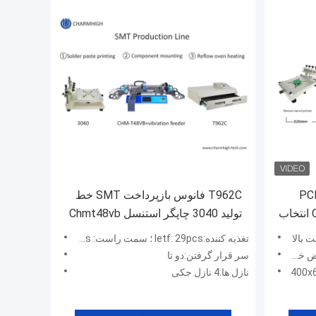
الا 0201 خط مونتاژ PCB
T962C فانوس بازپرداخت SMT خط
دسکتاپ 4 سر CHM-551 SMD انتخاب
تولید 3040 چاپگر استنسل Chmt48vb
میز بالا انتخاب و مکان
 بالا
تغذیه کننده:letf: 29pcs ؛ سمت راست: 29pcs ، در کل 58pcs
سر قرار گرفتن:دو تا
نازل ها:4 نازل جکی