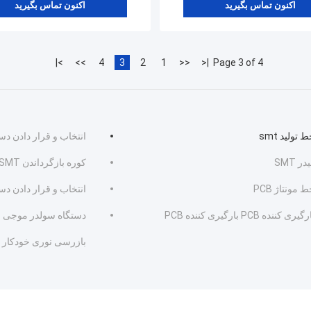
اکنون تماس بگیرید
اکنون تماس بگیرید
>|
>>
4
3
2
1
<<
|<
Page 3 of 4
 تولید smt
انتخاب و قرار دادن دستگا
در SMT
کوره بازگرداندن SMT
 مونتاژ PCB
انتخاب و قرار دادن دستگا
گیری کننده PCB بارگیری کننده PCB
دستگاه سولدر موجی
بازرسی نوری خودکار (AOI)