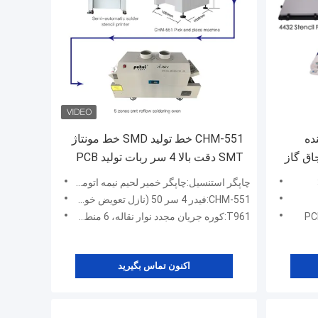
ننده
CHM-551 خط تولید SMD خط مونتاژ
اجاق گاز
SMT دقت بالا 4 سر ربات تولید PCB
چاپگر استنسیل:چاپگر خمیر لحیم نیمه اتوماتیک 3250
CHM-551:فیدر 4 سر 50 (نازل تعویض خودکار، نوار نقاله خودکار PCB)
T961:کوره جریان مجدد نوار نقاله، 6 منطقه دمایی
اکنون تماس بگیرید