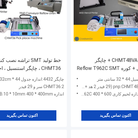
29 فیدر CHMT48VA + چاپگر
خط تولید SMT تراشه نصب ک
استنسیل + کوره Reflow T962C SMT
CHMT36 ، چاپگر استنسیل ، 
، نمونه اولیه تولید دسته ای
T960 ، برای کارخانه های کوچک
سانتی متر
چاپگر 4432:اندازه جدول 44 * 32cm
CHMT36:2 سر و 29 فیدر
اری T962C 400 * 600 میلی متر
اندازه PCB:10 * 10mm 400 * 400mm
اکنون تماس بگیرید
اکنون تماس بگیرید