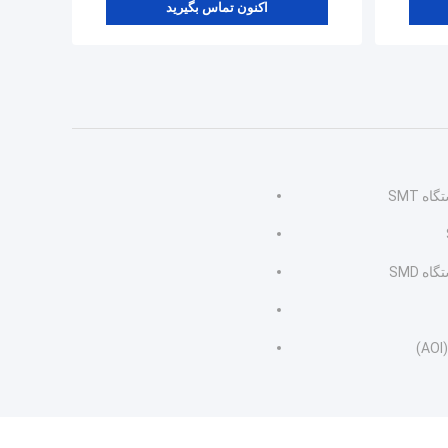
اکنون تماس بگیرید
ه SMT
ه SMD