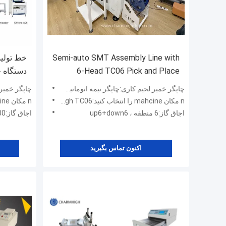
Semi-auto SMT Assembly Line with
6-Head TC06 Pick and Place
مونتاژ PCB در صنعت الکترونیک
چاپگر خمیر لحیم کاری:چاپگر نیمه اتوماتیک 3250
چاپگر خمیر لحیم ک
n مکان mahcine را انتخاب کنید:Charmhigh TC06 (6 سر)
n مکان mahcine را انتخاب کنید:Charmhigh TS10 & TM08
اجاق گاز:6 منطقه ، up6+down6
اجاق گاز:8800 (8 منطقه ، up8+down8)
اکنون تماس بگیرید