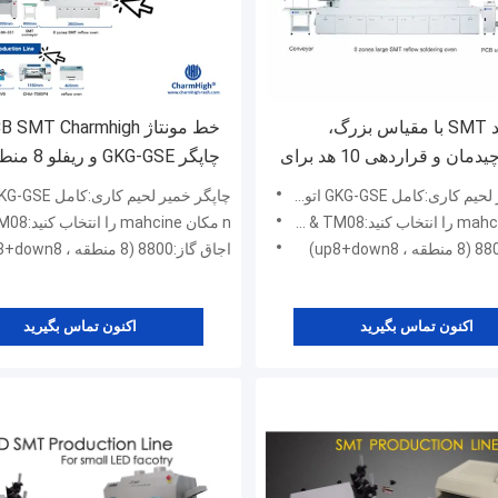
خط تولید SMT با مقیاس بزرگ،
دستگاه چیدمان و قراردهی 10 هد برای
چاپگر GKG-GSE و ریفلو 8 منطقه‌ای
اری:کامل GKG-GSE اتوماتیک
چاپگر خمیر لحیم کاری:کامل GKG-GSE اتوماتیک
n مکان mahcine را انتخاب کنید:Charmhigh TS10 & TM08
اجاق گاز:8800 (8 منطقه ، up8+down8)
اکنون تماس بگیرید
اکنون تماس بگیرید