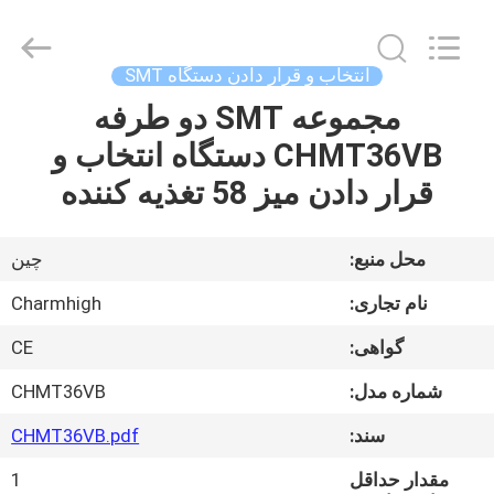
2016
-
2026
CHARMHIGH
TECHNOLOGY
انتخاب و قرار دادن دستگاه SMT
LIMITED.
All
Rights
مجموعه SMT دو طرفه
خانه
Reserved.
CHMT36VB دستگاه انتخاب و
محصولات
قرار دادن میز 58 تغذیه کننده
فیلم
محل منبع:
چین
نام تجاری:
Charmhigh
درباره
گواهی:
CE
ما
شماره مدل:
CHMT36VB
تور
سند:
CHMT36VB.pdf
کارخانه
مقدار حداقل
1