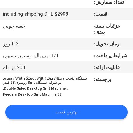
تعداد سفارش:
کنترل
قیمت:
$2998 including shipping DHL
کیفیت
جزئیات بسته
جعبه چوبی
بندی:
با
زمان تحویل:
1-3 روز
ما
شرایط پرداخت:
T/T، پی پال، وسترن یونیون
تماس
قابلیت ارائه:
200 در ماه
بگیرید
برجسته:
دستگاه انتخاب و مکان مونتاژ Smt، دستگاه Smt رومیزی
دو طرفه، دستگاه Smt رومیزی 58 فیدر
,
,
Double Sided Desktop Smt Machine
خبر
58 Feeders Desktop Smt Machine
SHOPPING
بهترین قیمت
ON
LINE