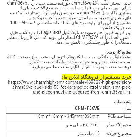
جانبی بیشتر است ، chmt36va 29 خورنده سمت چپ دارد ، chmt36vb
دارای خورنده های چپ + راست است ، در مجموع 58 عدد.خيلي از
مشتري ها از مدل chmt36va ما خوششون اومد و خواستار تغذيه کننده
هاي بيشتري شدن، پس ما مدل به روز شده را جستجو کردیم.
مشتریان از آن برای تولید طرح های مختلف استفاده می کنند، 50 تا 100
عدد در یک عکس.
این کار به کاربر اجازه می دهد تا یک فایل Eagle BRD را وارد کند و فایل
دستور العمل را که CHMT36VA انتظار دارد تولید کند. این کار زمان تنظیم
دستگاه را به طور چشمگیری کاهش می دهد.
صنایع کاربردی:
صنعت لوازم خانگی، صنعت الکترونیک اتومبیل، صنعت برق، صنعت LED،
امنیت، صنعت ابزار و سنجها، صنعت ارتباطات، صنعت کنترل
هوشمندصنعت اینترنت اشیا (IOT) و صنعت نظامی، و غیره
خرید مستقیم از فروشگاه آنلاین ما:
https://www.charmhigh-smt.com/sale-468623-high-precision-
chmt36vb-dual-side-58-feeders-pc-control-vision-smt-pick-
and-place-machine-updated-from-chmt36va.htm
مشخصات:
مدل
CHM-T36VB
مساحت PCB
10mm*10mm - 345mm*360mm
محور XY سفر
۴۲۰*۴۶۰ میلی متر
محدوده حرکت
15 میلی متر