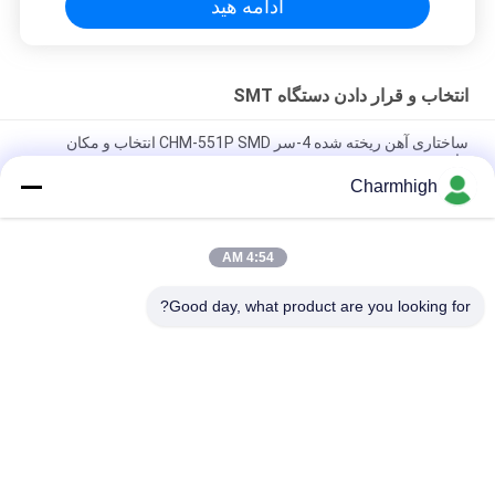
ادامه هید
انتخاب و قرار دادن دستگاه SMT
ساختاری آهن ریخته شده 4-سر CHM-551P SMD انتخاب و مکان
ماشین
Charmhigh
طراحی باریک و دقیق ماژول TC06 SMT انتخاب و قرار دادن ماشین 6
سر پشتیبانی 01005
4:54 AM
Charmhigh TM08 PCBA تولید SMT تراشه نصب کننده ماشین
CPK≥1.0
Good day, what product are you looking for?
دسته بندی های محبوب
همه
انتخاب و قرار دادن 
خط تولید Smt
دستگاه SMT
کوره بازگرداندن SMT
پرینتر استنسیل