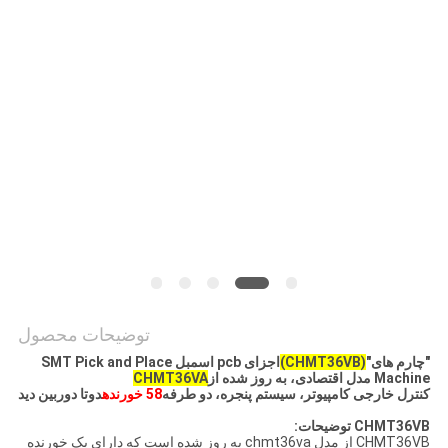
نقشه
سایت
سیاست
حفظ
حریم
خصوصی
توضیحات محصول
"چارم های"
(CHMT36VB)
اجزای pcb اسمبل SMT Pick and Place
Machine مدل اقتصادی، به روز شده از
CHMT36VA
کنترل خارجی کامپیوتر، سیستم پنجره، دو طرفه
58 خورنده
دوتا دوربین دید
CHMT36VB توضیحات:
CHMT36VB از مدل chmt36va به روز شده است که دارای یک خورنده