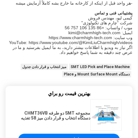
-هر واحد قبل از اينکه از کارخانه ما خارج بشه کاملاً آزمايش ميشه
پشتیبانی فنی و تماس
کیمی لیو، مهندس فروش
شرکت "چارم های تکنولوژی"
موب / واتساپ: +86 135 106 757 56
ایمیل: kimi@charmhigh-tech.com
وب سایت: https://www.charmhigh-tech.com
YouTube: https://www.youtube.com/@KimiLiuCharmhigh/videos
اگر نیاز به ویدیو یا اطلاعات بیشتر دارید، به ما ایمیل بفرستید و ما در
عرض چند دقیقه به شما پاسخ خواهیم داد.
SMT LED Pick and Place Machine
میز انتخاب و قرار دادن جدول
دستگاه Mount Surface Mount و Place
بهترين قيمت رو براي
مجموعه SMT دو طرفه CHMT36VB
دستگاه انتخاب و قرار دادن میز 58 تغذیه
کننده