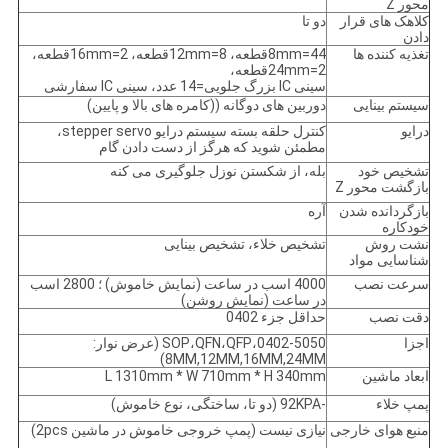
محور Z
کلاهک های قرار
دو تا
دادن
تغذیه کننده ها
8mm=44قطعه، 12mm=8قطعه، 16mm=2قطعه،
24mm=2قطعه،
سینی IC بزرگ جلویی=14 عدد، سینی IC سفارشی
سیستم بینایی
دوربین های دوگانه ((کامره های بالا و پایین)
درایو
کنترل حلقه بسته سیستم درایو stepper servo،
مطمئن شوید که هرگز از دست دادن گام
تشخیص خود
بله، از شکستن نوزل جلوگیری می کنه
بازگشت محور Z
بازگردانده شدن
آره
خودکاره
نشت روش
تشخیص خلاء، تشخیص بینایی
شناسایی مواد
سرعت نصب
4000 اسب در ساعت (نمایش خاموش) ؛ 2800 اسب
در ساعت (نمایش روشن)
دقت نصب
حداقل جزء 0402
اجزا
0402-5050،SOP،QFN،QFP (عرض نوار:
8MM,12MM,16MM,24MM)
ابعاد ماشین
L 1310mm * W 710mm * H 340mm
پمپ خلاء
-92KPA (دو تا، ساختگی، نوع خاموش)
منبع هوای خارجی
نیازی نیست (پمپ خروجی خاموش در ماشین 2pcs)