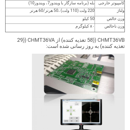
کامپیوتر خارجی
بله (برنامه سازگار با ویندوز7، ویندوز10)
ولتاژ
220 ولت (110 ولت) ،50 هرتز/60 هرتز
وزن خالص
50 کیلو
وزن ناخالص
۸۰ کیلوگرم
CHMT36VB ((58 تغذیه کننده) از CHMT36VA ((29
تغذیه کننده) به روز رسانی شده است: