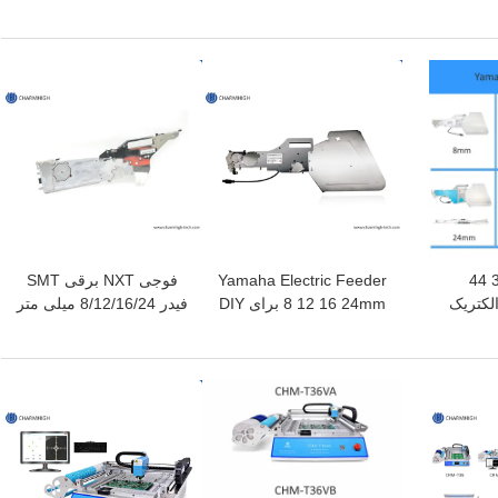
14 * 300mm دستگاه
2200*350mm دستگاه لحیم
سرب 8 منطقه کامل
 گرم
کاری رفلاو SMT
اتوماتیک ریل + کنترل PC
3150x500mm
بهترین قیمت
بهترین قیمت
8 12 16 24 32 44
Yamaha Electric Feeder
فوجی NXT برقی SMT
الکتریک
8 12 16 24mm برای DIY
فیدر 8/12/16/24 میلی متر
ای دستگاه
Pick and Place Machine ،
برای دستگاه انتخاب و
Charmhigh SMT
قرارگیری Charmhigh
CHM-860 861 863
Machine
بهترین قیمت
بهترین قیمت