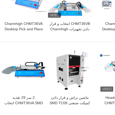
Charm
CHMT36VB انتخاب و قرار
Charmhigh CHMT36VA
Deskto
دادن تجهیزات Charmhigh
Desktop Pick and Place
Pick and Place Machine ،
برای مونتاژ PCB
Machine 0402-5050 SOP
PCB
QFN
بهترین قیمت
بهترین قیمت
2 Hea
ماشین تراش و قرار دادن
2 سر 29 تغذیه
CHMT4
کمپکت صنعتی SMD TC06
CHMT36VA SMD انتخاب
SMD R
تراشه نصب کننده برای خط
و قرار دادن ماشین + دو
Chip  را انتخاب و
مونتاژ PCB
دوربین CCD + PC خارجی