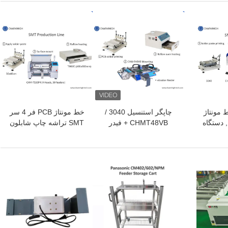
بهترین قیمت
بهترین قیمت
 مونتاژ
چاپگر استنسیل 3040 /
خط مونتاژ PCB فر 4 سر
P کوچک 3040 , دستگاه
CHMT48VB + فیدر
SMT تراشه چاپ شابلون
CHMT3
ارتعاشی ، SMT PCB
T962C
R
مونتاژ خط / کوره Reflow
BRT-420
بهترین قیمت
بهترین قیمت