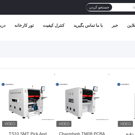
جستجو کردن
لاین
خبر
با ما تماس بگیرید
کنترل کیفیت
تور کارخانه
دربا
بهترین قیمت
بهترین قیمت
دقیق
Charmhigh TM08 PCBA
TS10 SMT Pick And