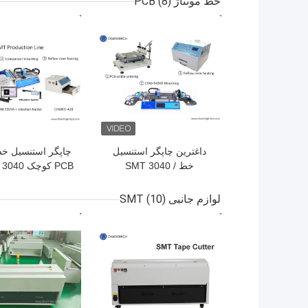
خط مونتاژ PCB
(8)
قرار دهید
بهترین قیمت
بهترین قیمت
داغترین چاپگر استنسیل
چاپگر استنسیل خط
خط SMT 3040 /
CB
6VA Smt , 420
CHMT48VB SMT Pnp
eflow Oven
Machine / Reflow Oven
لوازم جانبی SMT
(10)
420
بهترین قیمت
بهترین قیمت