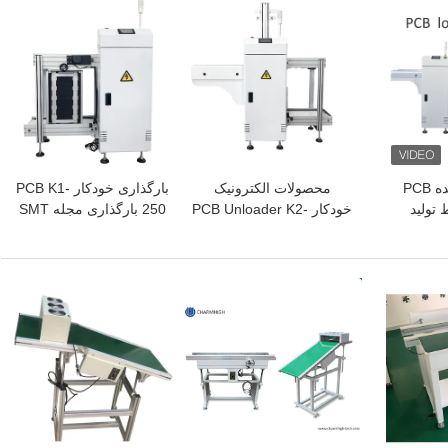
بهترین قیمت
بهترین قیمت
بارگذار و تخلیه‌کننده PCB
محصولات الکترونیک
بارگذاری خودکار PCB K1-
 تولید
خودکار PCB Unloader K2-
250 بارگذاری مجله SMT
SMT با سیستم کنترل PLC
250 SMT مجله Loader
برای خط تولید SMT
رابط
برای خط مونتاژ SMT
بهترین قیمت
بهترین قیمت