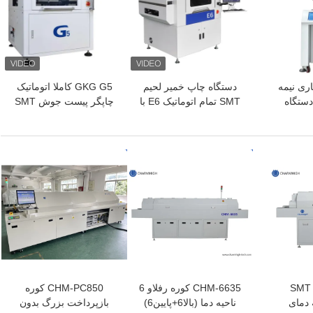
اری نیمه
دستگاه چاپ خمیر لحیم
GKG G5 کاملا اتوماتیک
یک 3250 ، دستگاه
SMT تمام اتوماتیک E6 با
چاپگر پیست جوش SMT
چاپ صفحه 320 * 500
قابلیت چاپ 600x350
چاپگر استنسل برای چاپ
میلی‌متر
صفحه نمایش
بهترین قیمت
بهترین قیمت
CHM-F830 فر SMT
CHM-6635 کوره رفلاو 6
CHM-PC850 کوره
طقه دمای
ناحیه دما (بالا6+پایین6)
بازپرداخت بزرگ بدون