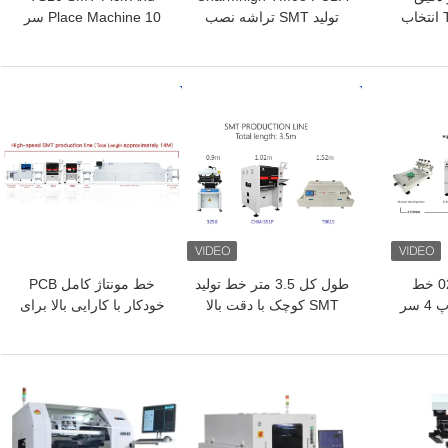
ماژول TC06 SMT انتخاب
تولید SMT تراشه نصب
Place Machine 10 سر
و قرار دادن ماشین 6 سر
کننده ماشین CPK≥1.0
100 تغذیه کننده 01005
پشتیبانی با سرعت بالا
بهترین قیمت
بهترین قیمت
صراحت بالا 0201 خط
طول کل 3.5 متر خط تولید
خط مونتاژ کامل PCB
مونتاژ PCB دسکتاپ 4 سر
SMT کوچک با دقت بالا
خودکار با کارایی بالا برای
CHM-551  انتخاب و
0201، BGA، IC 144pin
تولید لوازم الکترونیکی
بهترین قیمت
بهترین قیمت