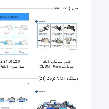
کنترل PC 6 منطقه دمایی و
00
2200 * 350mm منطقه
جوش دادن هوای
فیدر SMT
(21)
گرمایش برای سولدر SMT
بهترین قیمت
بهترین قیمت
فیدر استاندارد یاماها
پنوماتیک CL SMT 8mm
میلی‌متری یاماها 
12mm 16mm 24mm از
فیدر Smt بر
نوع جهانی
انتخاب و مکان YV YG
دستگاه SMT کوچک
(21)
بهترین قیمت
بهترین قیمت