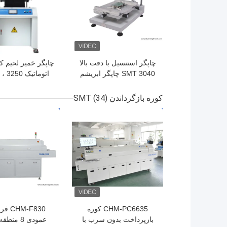
چاپگر استنسیل با دقت بالا
چاپگر خمیر لحیم ک
3040 SMT چاپگر ابریشم
اتومات
بصورت دستی خط تولید
SMT
میلی متر
کوره بازگرداندن SMT
(34)
بهترین قیمت
بهترین قیمت
CHM-PC6635 کوره
بازپرداخت بدون سرب با
عمودی 8 من