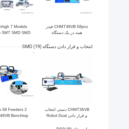
CHMT48VB 58pcs فیدر
high 7 Models
همه در یک دستگاه
p SMT SMD SMD
Charmhigh Desktop
انتخاب و نصب دستگاه
ماشین کوچک ماشین 
انتخاب و قرار دادن دستگاه SMD
(19)
SMT کوچک دستگاه
بهترین قیمت
بهترین قیمت
CHMT36VB دستی انتخاب
ds 58 Feeders
و قرار دادن Robot Dual
8VB Benchtop
obot All in One
Side 58 Feeders SMT
Assembly
Mounter