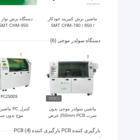
ماشین برش کمربند خودکار
دستگاه برش نوار ا
SMT CHM-780 / 850 /
950
ماشین های انتخاب
دادن هانوا
دستگاه سولدر موجی
(6)
بهترین قیمت
بهترین قیمت
ماشین سولدر موجی بدون
کنترل PC 
سرب 250mm PCB عرض
موج بدون س
خط تولید DIP
DS، PC300DS،
PC350DS بر
بارگیری کننده PCB بارگیری کننده PCB
(4)
PCB DIP