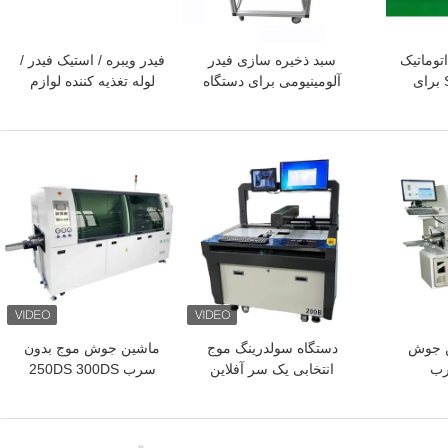
توماتیک
سبد ذخیره سازی فیدر
فیدر ویبره / استیک فیدر /
SMT CHM-950 برای
آلومینیومی برای دستگاه
لوله تغذیه کننده لوازم
 و قرار
های Panasonic
جانبی Charmhigh
CHMT36VA 48VA 48VB
CM402/602/NPM SMT
SMT
بهترین قیمت
بهترین قیمت
ماشین جوش
دستگاه سولدرینگ موج
ماشین جوش موج بدون
رب
انتخابی یک سر آفلاین
سرب 250DS 300DS
PC250
کنترل PC صنعتی 200B
350DS با انتقال خودکار
ای خط تولید
برای خط تولید PCB DIP